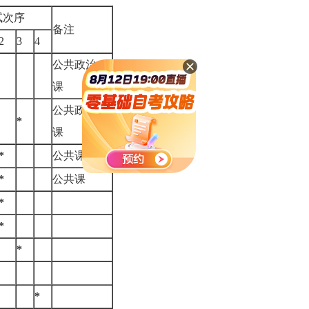
试次序
备注
2
3
4
公共政治
课
公共政治
*
课
*
公共课
*
公共课
*
*
*
*