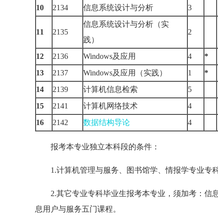
10
2134
信息系统设计与分析
3
信息系统设计与分析（实
11
2135
2
践）
12
2136
Windows及应用
4
*
13
2137
Windows及应用（实践）
1
*
14
2139
计算机信息检索
5
15
2141
计算机网络技术
4
16
2142
数据结构导论
4
报考本专业独立本科段的条件：
1.计算机管理与服务、图书馆学、情报学专业专科
2.其它专业专科毕业生报考本专业，须加考：信息
息用户与服务五门课程。