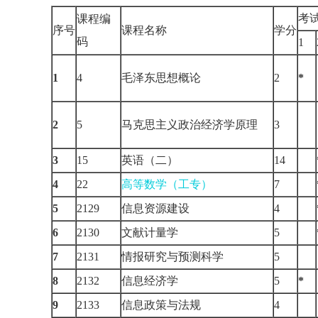
考
课程编
序号
课程名称
学分
码
1
1
4
毛泽东思想概论
2
*
2
5
马克思主义政治经济学原理
3
3
15
英语（二）
14
4
22
高等数学（工专）
7
5
2129
信息资源建设
4
6
2130
文献计量学
5
7
2131
情报研究与预测科学
5
8
2132
信息经济学
5
*
9
2133
信息政策与法规
4