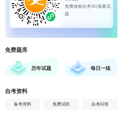
免费体验自考365海量试
题
免费题库
历年试题
每日一练
自考资料
备考资料
免费试听
自考问答