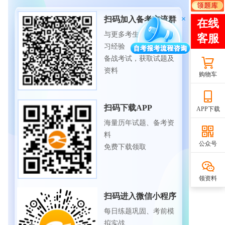
扫码加入备考交流群
与更多考生一起交流学
习经验
备战考试，获取试题及
资料
购物车
扫码下载APP
APP下载
海量历年试题、备考资
料
公众号
免费下载领取
领资料
扫码进入微信小程序
每日练题巩固、考前模
拟实战