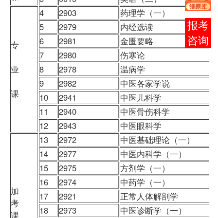
4
2903
药理学（一）
报考
5
2979
内经选读
咨询
6
2981
金匮要略
专
7
2980
伤寒论
业
8
2978
温病学
9
2982
中医各家学说
课
10
2941
中医儿科学
11
2940
中医骨伤科学
12
2943
中医眼科学
13
2972
中医基础理论（一）
14
2977
中医内科学（一）
15
2975
方剂学（一）
16
2974
中药学（一）
加
17
2921
正常人体解剖学
考
18
2973
中医诊断学（一）
课