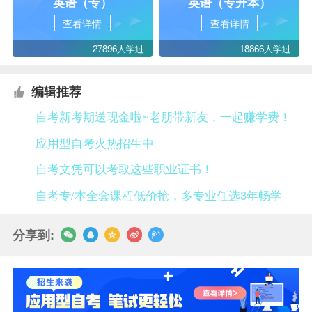
英语（专）
英语（专升本）
查看详情
查看详情
27896人学过
18866人学过
编辑推荐
自考新考期送现金啦~老朋带新友，一起赚学费！
应用型自考火热招生中
自考文凭可以考取这些职业证书！
自考专/本全套课程低价抢，多专业任选3年畅学
分享到: