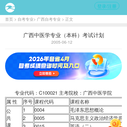
登录/注册
首页
>
自考专业
>
广西自考专业
> 正文
广西中医学专业（本科）考试计划
2005-06-12
专业代码：C100021 主考院校：广西中医学院
属 性
序号
课程
代码
课程名称
1
0004
毛泽东思想概论
公
共
2
0005
马克思主义政治经济学原
课
3
0015
英语（二）