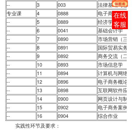
--
3
003
法律基础与思
专业课
4
0888
电子商务英语
在线
--
5
0889
经济学（二）
客服
--
6
0041
基础会计学
--
7
0890
市场营销（三
--
8
0891
国际贸易
实务
--
9
0892
商务交流（二
--
10
0893
市场信息学
--
11
0894
计算机与网络
--
12
0896
电子商务概论
--
13
0898
互联网软件应
--
14
0900
网页设计与制
--
15
0902
电子商务案例
--
16
0904
综合作业
实践性环节及要求：