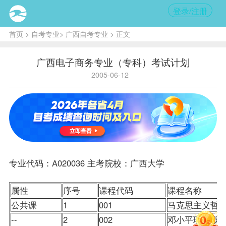
登录/注册
首页
>
自考专业
>
广西自考专业
> 正文
广西电子商务专业（专科）考试计划
2005-06-12
专业代码：A020036 主考院校：广西大学
属性
序号
课程
代码
课程名称
公共课
1
001
马克思主义哲
--
2
002
邓小平理论概