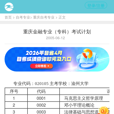
登录/注册
首页
>
自考专业
>
重庆自考专业
> 正文
重庆金融专业（专科）考试计划
2005-06-12
专业代码：020105 主考学校：渝州大学
序号
代码
课
1
0001
马克思主义哲学原理
2
0002
邓小平理论概论
3
0003
法律基础与思想道德修