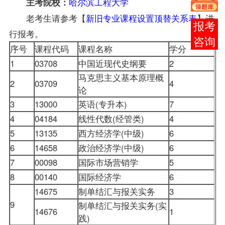
哈尔滨工程大学
主考院校：
老考生请参考【
新旧专业课程设置顶替关系表
】进
报考
行报考。
咨询
序号
课程代码
课程名称
学分
1
03708
中国近现代史纲要
2
马克思主义基本原理概
2
03709
4
论
3
13000
英语(专升本)
7
4
04184
线性代数(经管类)
4
5
13135
西方经济学(中级)
6
6
14658
政治经济学(中级)
6
7
00098
国际
市场营销学
5
8
00140
国际经济学
6
14675
制单结汇与报关实务
3
9
制单结汇与报关实务(实
14676
1
践)