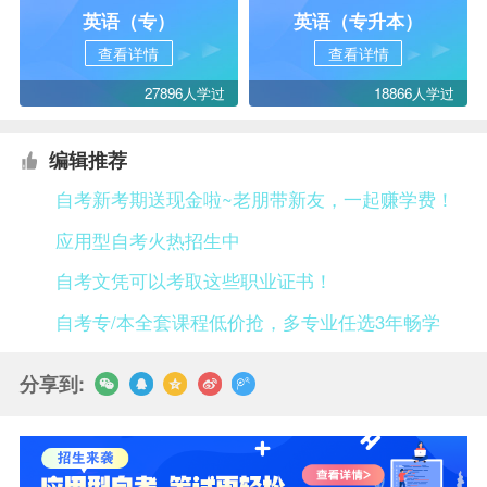
英语（专）
英语（专升本）
查看详情
查看详情
27896人学过
18866人学过
编辑推荐
自考新考期送现金啦~老朋带新友，一起赚学费！
应用型自考火热招生中
自考文凭可以考取这些职业证书！
自考专/本全套课程低价抢，多专业任选3年畅学
分享到: