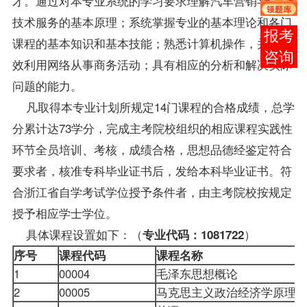
才。通过对本专业系统的学习要求理解汽车营销与售后
技术服务的基本原理；系统掌握专业的基本理论和各门
在线
课程
的基本知识和基本技能；熟悉计算机操作，并能有
客服
效利用网络从事商务活动；具有相应的分析和解决实际
问题的能力。
凡取得本专业计划所规定14门课程的合格
成绩
，总学
分累计达73学分，完成主考院校组织的相应课程实践性
环节全员培训、考核，成绩合格，思想品德经鉴定符合
要求者，核准专科毕业证书后，发给本科毕业证书。符
合浙江省自学考试
学位
授予条件者，由主考院校按规定
授予相应学士学位。
具体课程设置如下：（
）
专业代码：1081722
序号
课程代码
课程名称
1
00004
毛泽东思想概论
2
00005
马克思主义政治经济学原