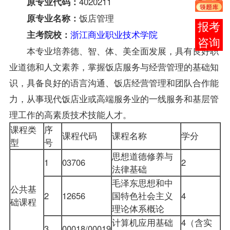
4020211
原专业代码：
饭店管理
原专业名称：
在线
浙江商业职业技术学院
主考院校：
客服
本专业培养德、智、体、美全面发展，具有良好职
业道德和人文素养，掌握饭店服务与经营管理的基础知
识，具备良好的语言沟通、饭店经营管理和团队合作能
力，从事现代饭店业或高端服务业的一线服务和基层管
理工作的高素质技术技能人才。
课程类
序
课程代码
课程名称
学分
型
号
思想道德修养与
1
03706
2
法律基础
毛泽东思想和中
公共基
2
12656
国特色社会主义
4
础课程
理论体系概论
计算机应用基础
4（含实
3
00018/00019