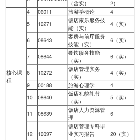
（含实）
2）
4
06011
旅游学概论
4
饭店康乐服务技
5
10271
4（实）
能（实）
客房与前厅服务
6
08643
6（实）
技能（实）
餐饮服务技能
7
08644
6（实）
（实）
饭店管理实务
核心课
8
10272
4（实）
（实）
程
9
00188
旅游心理学
4
饭店礼貌礼节
10
08640
5（实）
（实）
饭店人力资源管
11
08639
6
理
饭店管理专科毕
12
10097
业实习报告
20（实）