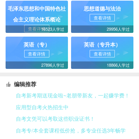
毛泽东思想和中国特色社
思想道德与法治
查看详情
会主义理论体系概论
查看详情
16523人学过
29956人学过
英语（专）
英语（专升本）
查看详情
查看详情
27896人学过
18866人学过
编辑推荐
自考新考期送现金啦~老朋带新友，一起赚学费！
应用型自考火热招生中
自考文凭可以考取这些职业证书！
自考专/本全套课程低价抢，多专业任选3年畅学