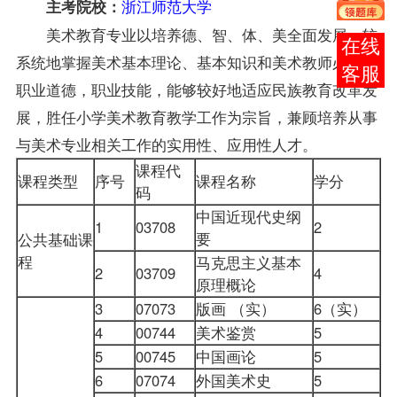
浙江师范大学
主考院校：
美术教育专业以培养德、智、体、美全面发展，较
报考
系统地掌握美术基本理论、基本知识和美术教师必备的
咨询
职业道德，职业技能，能够较好地适应民族教育改革发
展，胜任小学美术教育教学工作为宗旨，兼顾培养从事
与美术专业相关工作的实用性、应用性人才。
课程代
课程类型
序号
课程名称
学分
码
中国近现代史纲
1
03708
2
要
公共基础课
程
马克思主义基本
2
03709
4
原理概论
3
07073
版画 （实）
6（实）
4
00744
美术鉴赏
5
5
00745
中国画论
5
6
07074
外国美术史
5