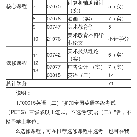
计算机辅助设计
核心课程
7
07075
5（实）
（实）
8
07076
油画 （实）
7（实）
9
00747
美术教育学
5
美术教育本科毕
10
21076
不计学分
业论文
美术技法理论
00742
6（实）
11
（实）
选修课程
12
07077
广告设计 （实）
7（实）
13
00015
英语（二）
14
总计学分
71
说明：
1.“00015英语（二）”参加全国英语等级考试
（PETS）三级或以上笔试。不选考“英语（二）”者，不
授予学士学位。
2.选修课程，可在推荐选修课程中选考，也可在我