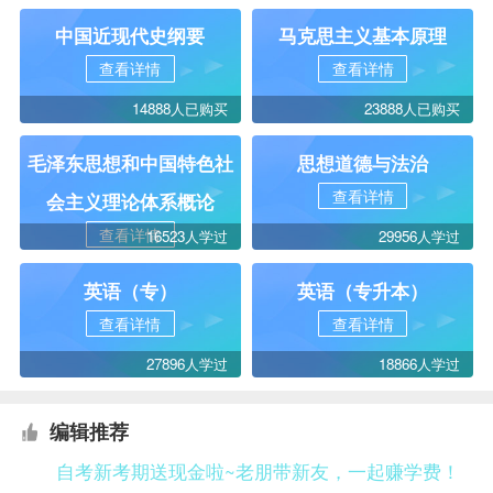
中国近现代史纲要
马克思主义基本原理
查看详情
查看详情
14888人已购买
23888人已购买
毛泽东思想和中国特色社
思想道德与法治
查看详情
会主义理论体系概论
查看详情
16523人学过
29956人学过
英语（专）
英语（专升本）
查看详情
查看详情
27896人学过
18866人学过
编辑推荐
自考新考期送现金啦~老朋带新友，一起赚学费！