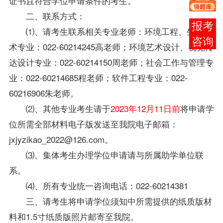
证书且符合学位申请条件的考生。
二、联系方式：
报考
⑴、请考生联系相关专业老师：环境工程、生物技
咨询
术专业：022-60214245高老师；环境艺术设计、视觉传
达设计专业：022-60214150周老师；社会工作与管理专
业：022-60214685程老师；软件工程专业：022-
60216906朱老师。
⑵、其他专业考生请于
2023年12月11日前
将申请学
位所需全部材料电子版发送至我院电子邮箱：
jxjyzikao_2022@126.com。
⑶、集体考生办理学位申请请与所属助学单位联
系。
⑷、所有专业统一咨询电话：022-60214381
三、请考生将申请学位须知中所需提供的纸质版材
料和1.5寸纸质版照片邮寄至我院。