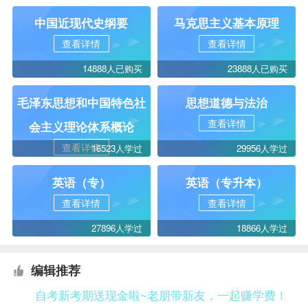
中国近现代史纲要
马克思主义基本原理
查看详情
查看详情
14888人已购买
23888人已购买
毛泽东思想和中国特色社
思想道德与法治
查看详情
会主义理论体系概论
查看详情
16523人学过
29956人学过
英语（专）
英语（专升本）
查看详情
查看详情
27896人学过
18866人学过
编辑推荐
自考新考期送现金啦~老朋带新友，一起赚学费！