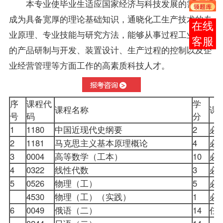
本专业使毕业生适应国家经济与科技发展的需求，
成为具备宽厚的理论基础知识，通晓化工生产技术的专
报考
业原理、专业技能与研究方法，能够从事过程工业领域
咨询
的产品研制与开发、装置设计、生产过程的控制以及企
业经营管理等方面工作的高素质科技人才。
序
课程代
学
课程名称
课
号
码
分
1
1180
中国近现代史纲要
2
必
2
1181
马克思主义基本原理概论
4
必
3
0004
高等数学（工本）
10
必
4
0322
线性代数
3
必
5
0526
物理（工）
5
必
4530
物理（工）（实践）
1
必
6
0049
俄语（二）
14
任