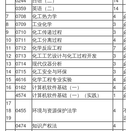
0244
日语（二）
14
0359
英语（二）
14
7
0708
化工热力学
4
必
8
0709
工业化学
3
必
9
0710
化工传递过程
3
必
10
0711
化工分离过程
4
必
11
0712
化学反应工程
7
必
12
0713
化工工艺设计与化工过程开发
3
必
13
0714
现代仪器分析
3
必
14
0715
化工安全与环保
3
必
15
4616
化学工程专业实验
4
必
16
0162
计算机软件基础（一）
4
必
4574
计算机软件基础（一）（实践）
1
必
17
18
0455
环境与资源保护法学
4
不
19
选
0474
知识产权法
4