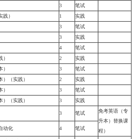
3
笔试
实践）
1
实践
3
笔试
）
3
实践
4
笔试
践）
2
实践
本）
3
笔试
本）（实践）
2
实践
本）
3
笔试
本）（实践）
3
实践
免考英语（专
3
笔试
升本）替换课
自动化
4
笔试
程）