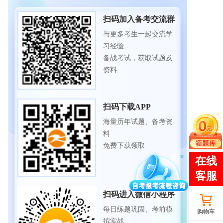
扫码加入备考交流群
与更多考生一起交流学
习经验
备战考试，获取试题及
资料
扫码下载APP
海量历年试题、备考资
料
免费下载领取
扫码进入微信小程序
每日练题巩固、考前模
购物车
拟实战