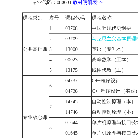
专业代码：080601
教材明细表>>
课程类别
序号
课程代码
课程名称
1
03708
中国近现代史纲要
2
03709
马克思主义基本原理
公共基础课
3
13000
英语（专升本）
4
00023
高等数学（工本）
5
13175
线性代数（工）
04737
C++程序设计
6
04738
C++程序设计（实践
14745
自动控制原理（本）
7
14746
自动控制原理（本）
专业核心课
01644
单片机原理与接口技
8
01645
单片机原理与接口技