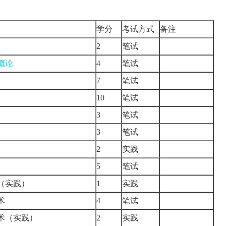
学分
考试方式
备注
2
笔试
概论
4
笔试
7
笔试
10
笔试
3
笔试
3
笔试
）
2
实践
5
笔试
（实践）
1
实践
术
4
笔试
术（实践）
2
实践