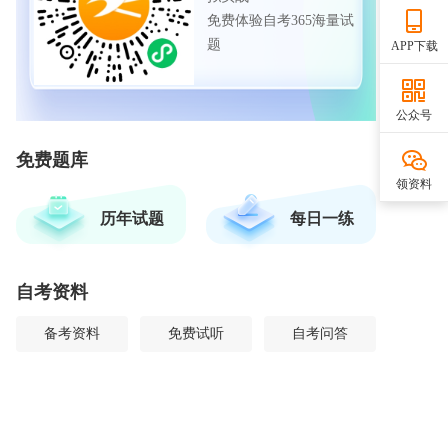
免费体验自考365海量试
题
APP下载
公众号
免费题库
领资料
历年试题
每日一练
自考资料
备考资料
免费试听
自考问答