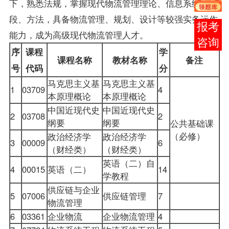
下，熟悉法规，掌握现代物流管理理论、信息系统的手
段、方法，具备物流管理、规划、设计等较强实务运作
在线
能力，成为高级现代物流管理人才。
客服
序
课程
学
课程名称
教材名称
备注
号
代码
分
马克思主义基
马克思主义基
1
03709
4
本原理概论
本原理概论
中国近现代史
中国近现代史
2
03708
2
纲要
纲要
公共基础课
（必修）
政治经济学
政治经济学
3
00009
6
（财经类）
（财经类）
英语（二）自
4
00015
英语（二）
14
学教程
供应链与企业
5
07006
供应链管理
7
物流管理
6
03361
企业物流
企业物流管理
4