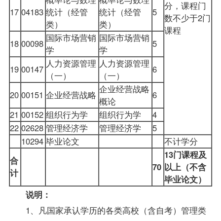
分，课程门
17
04183
统计（经管
统计（经管
5
数不少于2门
类）
类）
课程
国际市场营销
国际市场营销
18
00098
5
学
学
人力资源管理
人力资源管理
19
00147
6
（一）
（一）
企业经营战略
20
00151
企业经营战略
6
概论
21
00152
组织行为学
组织行为学
4
22
02628
管理经济学
管理经济学
5
10294
毕业论文
不计学分
13门课程及
合
70
以上（不含
计
毕业论文）
说明：
1、凡国家承认学历的各类高校（含自考）管理类