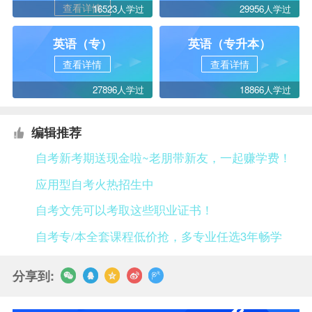
查看详情
16523人学过
29956人学过
英语（专）
英语（专升本）
查看详情
查看详情
27896人学过
18866人学过
编辑推荐
自考新考期送现金啦~老朋带新友，一起赚学费！
应用型自考火热招生中
自考文凭可以考取这些职业证书！
自考专/本全套课程低价抢，多专业任选3年畅学
分享到: