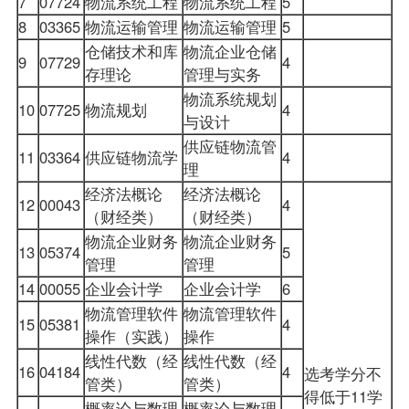
7
07724
物流系统工程
物流系统工程
5
8
03365
物流运输管理
物流运输管理
5
仓储技术和库
物流企业仓储
9
07729
4
存理论
管理与实务
物流系统规划
10
07725
物流规划
4
与设计
供应链物流管
11
03364
供应链物流学
4
理
经济法概论
经济法概论
12
00043
4
（财经类）
（财经类）
物流企业财务
物流企业财务
13
05374
5
管理
管理
14
00055
企业
会计学
企业会计学
6
物流管理软件
物流管理软件
15
05381
4
操作（实践）
操作
线性代数（经
线性代数（经
16
04184
4
选考学分不
管类）
管类）
得低于11学
概率论与数理
概率论与数理