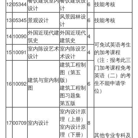
餐饮建筑室内
餐饮建筑设
12
05344
6
技能考核
设计
计
风景园林设
13
05345
景观设计
6
技能考核
计
外国近现代建
外国近现代
14
10090
4
筑史
建筑史
可免试英语考生
室内陈设艺术
室内陈设艺
15
10091
4
的加考课程
设计
术设计
（注：报考此三
建筑工程制
门加考课程免考
图（第五
英语（二）的考
建筑与室内制
版）
生不能申请学
16
10092
6
图
建筑工程制
位）
图习题集
第五版
室内设计原
理（上册）
17
00709
室内设计
8
室内设计原
理（下册）
其他专业专科及