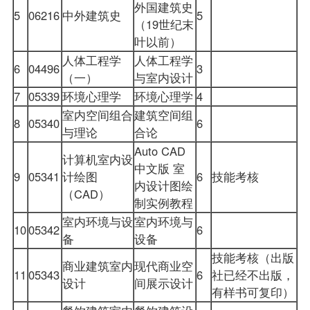
外国建筑史
5
06216
中外建筑史
5
（19世纪末
叶以前）
人体工程学
人体工程学
6
04496
3
（一）
与室内设计
7
05339
环境心理学
环境心理学
4
室内空间组合
建筑空间组
8
05340
6
与理论
合论
Auto CAD
计算机室内设
中文版 室
9
05341
计绘图
6
技能考核
内设计图绘
（CAD）
制实例教程
室内环境与设
室内环境与
10
05342
6
备
设备
技能考核（出版
商业建筑室内
现代商业空
11
05343
6
社已经不出版，
设计
间展示设计
有样书可复印）