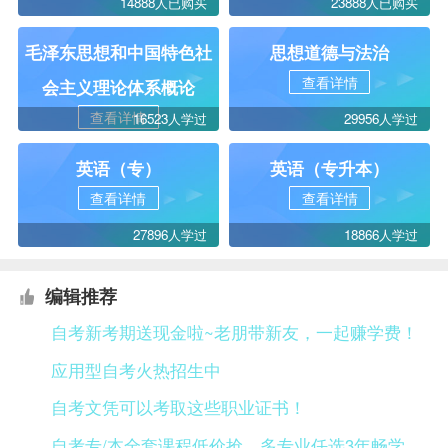
14888人已购买
23888人已购买
毛泽东思想和中国特色社
思想道德与法治
查看详情
会主义理论体系概论
查看详情
16523人学过
29956人学过
英语（专）
英语（专升本）
查看详情
查看详情
27896人学过
18866人学过
编辑推荐
自考新考期送现金啦~老朋带新友，一起赚学费！
应用型自考火热招生中
自考文凭可以考取这些职业证书！
自考专/本全套课程低价抢，多专业任选3年畅学