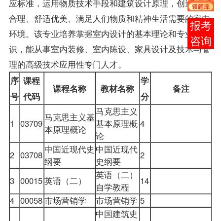
应标准，运用物质技术手段和建筑设计原理，创造功能
合理、舒适优美、满足人们物质和精神生活需要的室内
报考
环境。该专业培养掌握室内设计的基本理论和专业知
咨询
识，能从事室内装修、室内陈设、家具设计及技术与管
理的高级技术应用性专门人才。
序
课程
学
课程名称
教材名称
备注
号
代码
分
马克思主义
马克思主义基
1
03709
基本原理概
4
本原理概论
论
中国近现代史
中国近现代
2
03708
2
纲要
史纲要
英语（二）
3
00015
英语（二）
14
自学教程
4
00058
市场营销学
市场营销学
5
中国建筑史