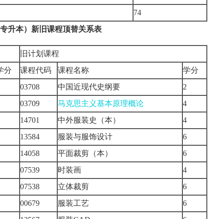
74
专升本）新旧课程顶替关系表
旧计划课程
学分
课程代码
课程名称
学分
03708
中国近现代史纲要
2
03709
马克思主义基本原理概论
4
14701
中外服装史（本）
4
13584
服装与服饰设计
6
14058
平面裁剪（本）
6
07539
时装画
4
07538
立体裁剪
6
00679
服装工艺
6