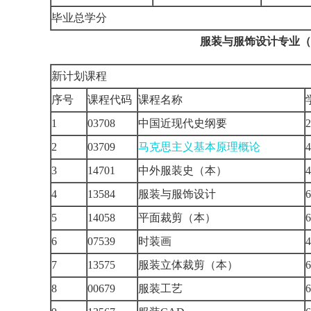
毕业总学分
服装与服饰设计专业（
新计划课程
序号
课程代码
课程名称
1
03708
中国近现代史纲要
2
2
03709
马克思主义基本原理概论
4
3
14701
中外服装史（本）
4
4
13584
服装与服饰设计
6
5
14058
平面裁剪（本）
6
6
07539
时装画
4
7
13575
服装立体裁剪（本）
6
8
00679
服装工艺
6