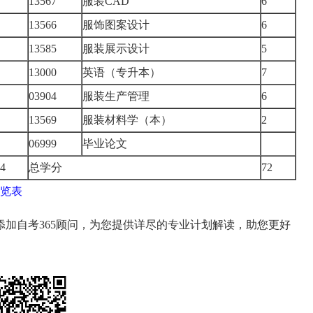
13567
服装CAD
6
13566
服饰图案设计
6
13585
服装展示设计
5
13000
英语（专升本）
7
03904
服装生产管理
6
13569
服装材料学（本）
2
06999
毕业论文
4
总学分
72
一览表
加自考365顾问，为您提供详尽的专业计划解读，助您更好