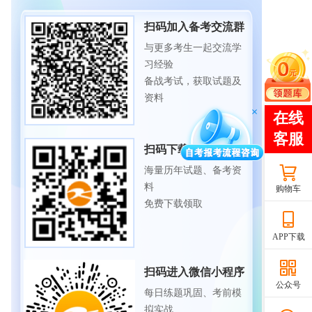
扫码加入备考交流群
与更多考生一起交流学
习经验
备战考试，获取试题及
资料
扫码下载APP
海量历年试题、备考资
料
购物车
免费下载领取
APP下载
扫码进入微信小程序
公众号
每日练题巩固、考前模
拟实战