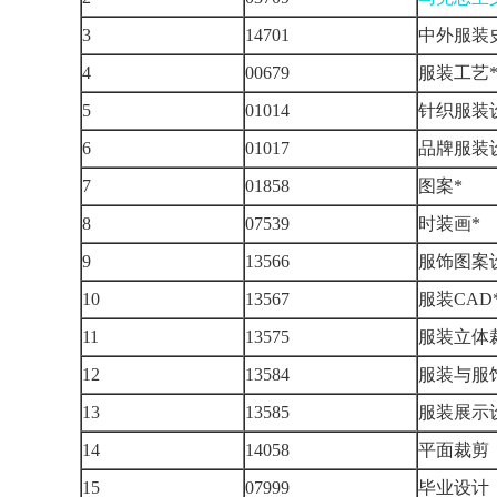
3
14701
中外服装
4
00679
服装工艺
5
01014
针织服装
6
01017
品牌服装
7
01858
图案*
8
07539
时装画*
9
13566
服饰图案
10
13567
服装CAD
11
13575
服装立体
12
13584
服装与服
13
13585
服装展示
14
14058
平面裁剪
15
07999
毕业设计