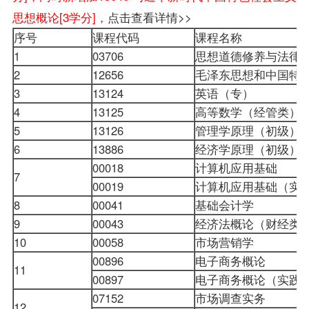
思想概论[3学分]，
点击查看详情>>
序号
课程代码
课程名称
1
03706
思想道德修养与法律
2
12656
毛泽东思想和中国特
3
13124
英语（专）
4
13125
高等数学（经管类）
5
13126
管理学原理
（初级）
6
13886
经济学原理（初级）
00018
计算机应用基础
7
00019
计算机应用基础（实
8
00041
基础会计学
9
00043
经济法概论（财经类
10
00058
市场营销学
00896
电子商务概论
11
00897
电子商务概论（实践
07152
市场调查实务
12