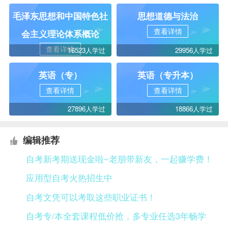
毛泽东思想和中国特色社
思想道德与法治
查看详情
会主义理论体系概论
查看详情
16523人学过
29956人学过
英语（专）
英语（专升本）
查看详情
查看详情
27896人学过
18866人学过
编辑推荐
自考新考期送现金啦~老朋带新友，一起赚学费！
应用型自考火热招生中
自考文凭可以考取这些职业证书！
自考专/本全套课程低价抢，多专业任选3年畅学