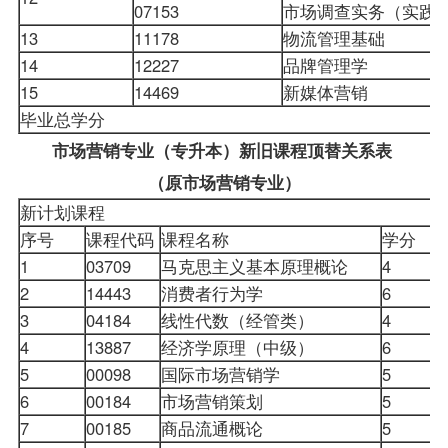
07153
市场调查实务（实践
13
11178
物流管理基础
14
12227
品牌管理学
15
14469
新媒体营销
毕业总学分
市场营销专业（专升本）新旧课程顶替关系表
（原市场营销专业）
新计划课程
序号
课程代码
课程名称
学分
1
03709
马克思主义基本原理概论
4
0
2
14443
消费者行为学
6
0
3
04184
线性代数（经管类）
4
0
4
13887
经济学原理（中级）
6
0
5
00098
国际市场营销学
5
0
6
00184
市场营销策划
5
0
7
00185
商品流通概论
5
0