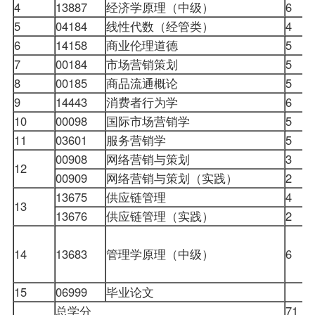
4
13887
经济学原理（中级）
6
5
04184
线性代数（经管类）
4
6
14158
商业伦理道德
5
7
00184
市场营销策划
5
8
00185
商品流通概论
5
9
14443
消费者行为学
6
10
00098
国际市场营销学
5
11
03601
服务营销学
5
00908
网络营销与策划
3
12
00909
网络营销与策划（实践）
2
13675
供应链管理
4
13
13676
供应链管理（实践）
2
14
13683
管理学原理
（中级）
6
15
06999
毕业论文
总学分
71