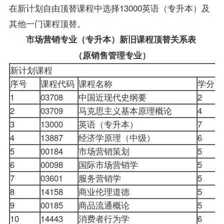
在新计划自由顶替课程中选择13000英语（专升本）及
其他一门课程顶替。
市场营销专业（专升本）新旧课程顶替关系表
（原销售管理专业）
新计划课程
序号
课程代码
课程名称
学分
1
03708
中国近现代史纲要
2
2
03709
马克思主义基本原理概论
4
3
13000
英语（专升本）
7
4
13887
经济学原理（中级）
6
5
00184
市场营销策划
5
6
00098
国际市场营销学
5
7
03601
服务营销学
5
8
14158
商业伦理道德
5
9
00185
商品流通概论
5
10
14443
消费者行为学
6