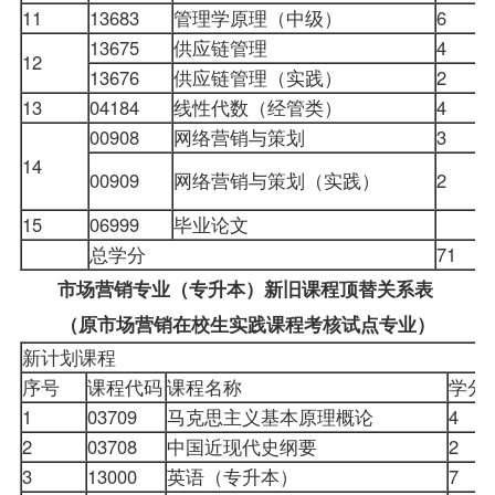
11
13683
管理学原理
（中级）
6
13675
供应链管理
4
12
13676
供应链管理（实践）
2
13
04184
线性代数（经管类）
4
00908
网络营销与策划
3
14
00909
网络营销与策划（实践）
2
15
06999
毕业论文
总学分
71
市场营销专业（专升本）新旧课程顶替关系表
（原市场营销在校生实践课程考核试点专业）
新计划课程
序号
课程代码
课程名称
学分
1
03709
马克思主义基本原理概论
4
2
03708
中国近现代史纲要
2
3
13000
英语（专升本）
7