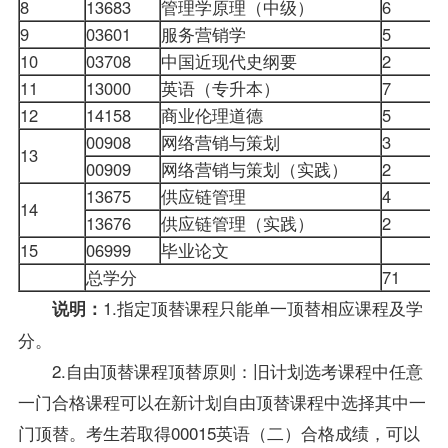
8
13683
管理学原理
（中级）
6
0
9
03601
服务营销学
5
0
10
03708
中国近现代史纲要
2
11
13000
英语（专升本）
7
12
14158
商业伦理道德
5
00908
网络营销与策划
3
13
00909
网络营销与策划（实践）
2
13675
供应链管理
4
14
13676
供应链管理（实践）
2
15
06999
毕业论文
0
总学分
71
1.指定顶替课程只能单一顶替相应课程及学
说明：
分。
2.自由顶替课程顶替原则：旧计划选考课程中任意
一门合格课程可以在新计划自由顶替课程中选择其中一
门顶替。考生若取得00015英语（二）合格成绩，可以