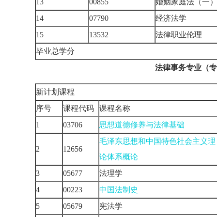
13
00855
婚姻家庭法（一
14
07790
经济法学
15
13532
法律职业伦理
毕业总学分
法律事务专业（专
新计划课程
序号
课程代码
课程名称
1
03706
思想道德修养与法律基础
毛泽东思想和中国特色社会主义理
2
12656
论体系概论
3
05677
法理学
4
00223
中国法制史
5
05679
宪法学