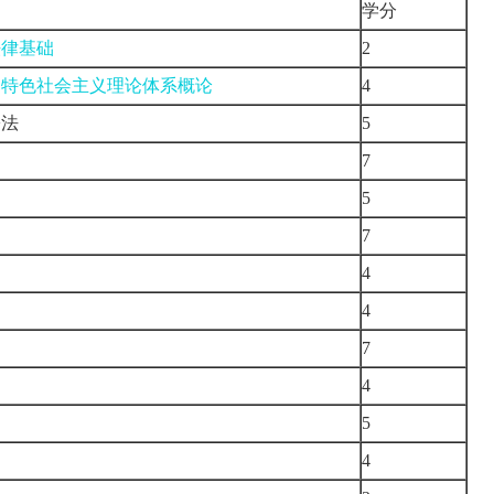
学分
法律基础
2
国特色社会主义理论体系概论
4
讼法
5
7
5
7
4
4
7
4
5
4