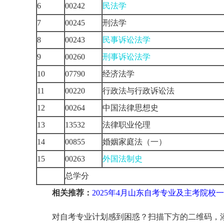
6
00242
民法学
7
00245
刑法学
8
00243
民事诉讼法学
9
00260
刑事诉讼法学
10
07790
经济法学
11
00220
行政法与行政诉讼法
12
00264
中国法律思想史
13
13532
法律职业伦理
14
00855
婚姻家庭法（一）
15
00263
外国法制史
总学分
相关推荐：
2025年4月山东自考专业及主考院校
对自考专业计划感到困惑？扫描下方的二维码，添