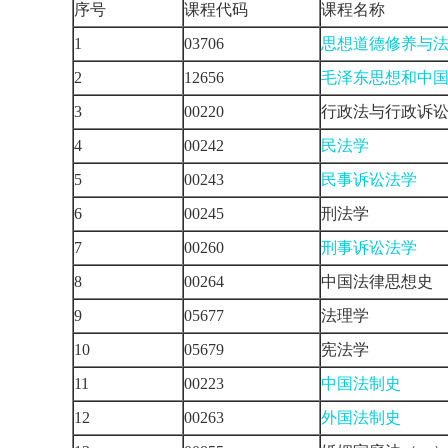
序号
课程代码
课程名称
1
03706
思想道德修养与
2
12656
毛泽东思想和中
3
00220
行政法与行政诉
4
00242
民法学
5
00243
民事诉讼法学
6
00245
刑法学
7
00260
刑事诉讼法学
8
00264
中国法律思想史
9
05677
法理学
10
05679
宪法学
11
00223
中国法制史
12
00263
外国法制史