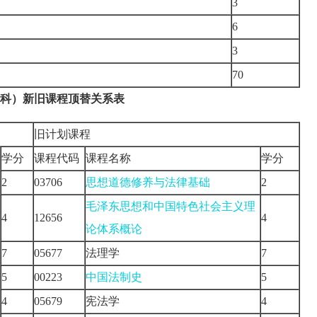
）
3
6
3
70
科）新旧课程顶替关系表
旧计划课程
学分
课程代码
课程名称
学分
2
03706
思想道德修养与法律基础
2
毛泽东思想和中国特色社会主义理
4
12656
4
论体系概论
7
05677
法理学
7
5
00223
中国法制史
5
4
05679
宪法学
4