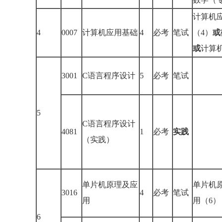
计算机
4
0007
计算机应用基础
4
必考
笔试
（4）
或
或
计算
3001
C语言程序设计
5
必考
笔试
5
C语言程序设计
4081
1
必考
实践
（实践）
单片机原理及应
单片机
3016
4
必考
笔试
用
用（6）
6