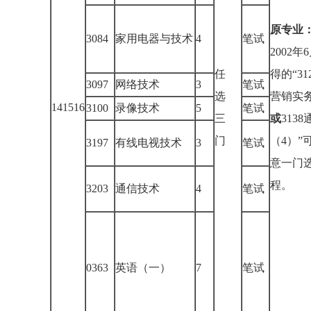
原专业
3084
家用电器与技术
4
笔试
2002年
任
得的“31
3097
网络技术
3
笔试
选
营销实
141516
3100
录像技术
5
笔试
三
或
313
门
（4）”
3197
有线电视技术
3
笔试
意一门
程。
3203
通信技术
4
笔试
0363
英语（一）
7
笔试