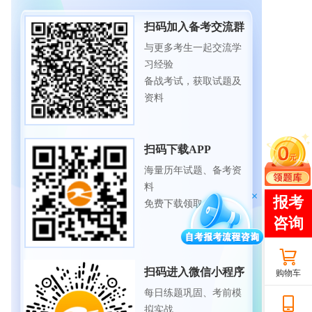
扫码加入备考交流群
与更多考生一起交流学
习经验
备战考试，获取试题及
资料
扫码下载APP
海量历年试题、备考资
料
免费下载领取
扫码进入微信小程序
购物车
每日练题巩固、考前模
拟实战