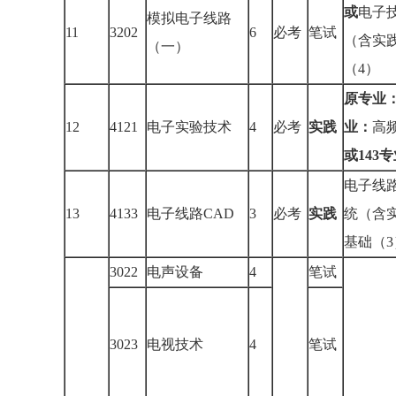
或
电子
模拟电子线路
11
3202
6
必考
笔试
（含实
（一）
（4）
原专业
12
4121
电子实验技术
4
必考
实践
业：
高
或143
电子线路
13
4133
电子线路CAD
3
必考
实践
统（含
基础（3
3022
电声设备
4
笔试
3023
电视技术
4
笔试