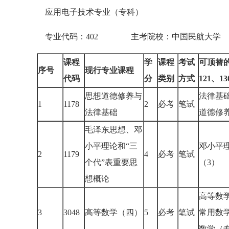
应用电子技术专业（专科）
专业代码：402 主考院校：中国民航大
课程
学
课程
考试
可顶替的
序号
现行专业课程
代码
分
类别
方式
121
、1
思想道德修养与
法律基
1
1178
2
必考
笔试
法律基础
道德修
毛泽东思想、邓
小平理论和“三
邓小平
2
1179
4
必考
笔试
个代”表重要思
（3）
想概论
高等数
3
3048
高等数学（四）
5
必考
笔试
常用数
数学（