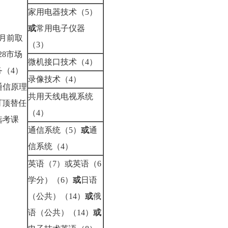
家用电器技术（5）
：
或
常用电子仪器
6月前取
（3）
28市场
微机接口技术（4）
务（4）
录像技术（4）
8通信原理
共用天线电视系统
可顶替任
（4）
选考课
通信系统（5）
或
通
信系统（4）
英语（7）或英语（6
学分）（6）
或
日语
（公共）（14）
或
俄
语（公共）（14）
或