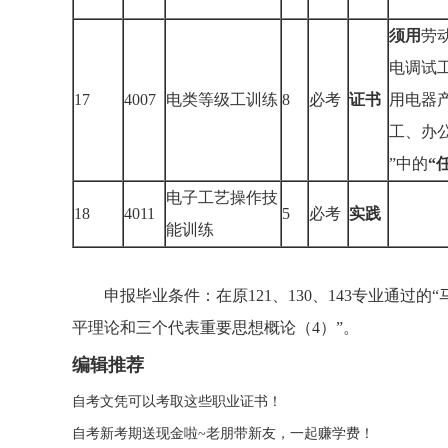
须用
劳
电调试
17
4007
电类等级工训练
8
必考
证书
用电器
工、办
”中的
“
电子工艺操作技
18
4011
5
必考
实践
能训练
申报毕业条件：在原121、130、143专业通过的“
平理论和三个代表重要思想概论（4）”。
编辑推荐
自考文凭可以考取这些职业证书！
自考新考期送现金啦~老朋带新友，一起赚学费！