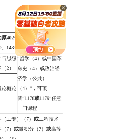
学 类型：职业技术
原402专业、
30、143专业课程（学分）
础与思想
“哲学（4）
或
中国革
养（2）
命史（4）
或
政治经
济学（公共）
（4）”，可顶
理论概论
替“1178
或
1179”任意
一门课程
学（工专）（7）
或
工程技术
学（7）
或
微积分（7）
或
高等
专）（5）