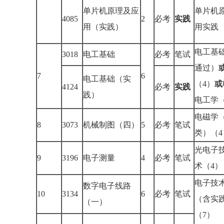
单片机原理及应
单片机
4085
2
必考
实践
用（实践）
用实践
电工基
3018
电工基础
必考
笔试
通过）
7
6
电工基础（实
（4）
或
4124
必考
实践
践）
电工学（
电磁学（
8
3073
机械制图（四）
5
必考
笔试
类）（4
光电子
9
3196
电子测量
4
必考
笔试
术（4）
电子技
数字电子线路
10
3134
6
必考
笔试
（含实
（一）
（7）