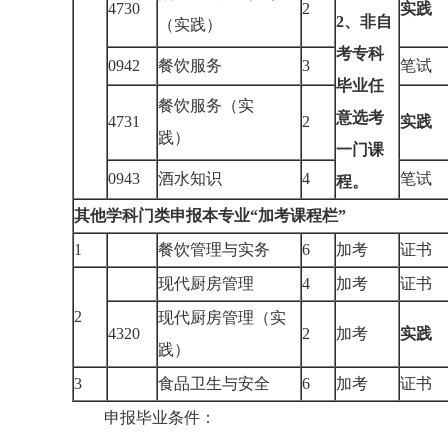
4730
2
实践
2
、非自
（实践）
考专科
0942
餐饮服务
3
笔试
毕业任
餐饮服务（实
意选考
4731
2
实践
践）
一门课
0943
酒水知识
4
笔试
程。
其他学科门类申报本专业“加考课程栏”
1
餐饮管理与实务
6
加考
证书
现代厨房管理
4
加考
证书
2
现代厨房管理（实
4320
2
加考
实践
践）
3
食品卫生与安全
6
加考
证书
申报毕业条件：