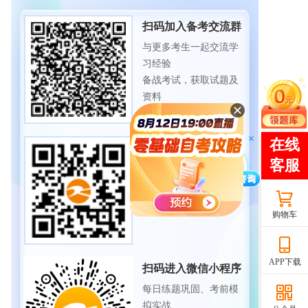
扫码加入备考交流群
与更多考生一起交流学
习经验
备战考试，获取试题及
资料
扫码下载APP
海量历年试题、备考资
料
免费下载领取
购物车
APP下载
扫码进入微信小程序
每日练题巩固、考前模
拟实战