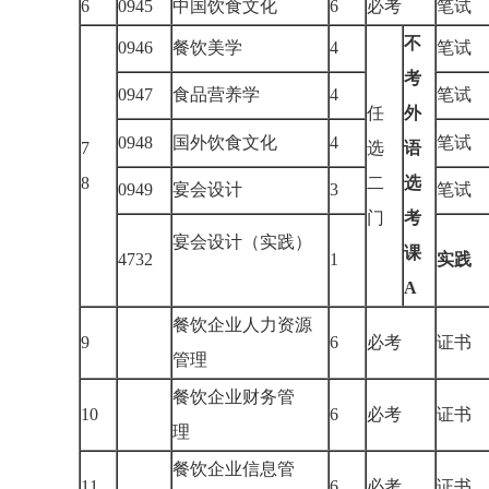
6
0945
中国饮食文化
6
必考
笔试
不
0946
餐饮美学
4
笔试
考
0947
食品营养学
4
笔试
任
外
0948
国外饮食文化
4
笔试
7
选
语
8
二
选
0949
宴会设计
3
笔试
门
考
宴会设计（实践）
课
4732
1
实践
A
餐饮企业人力资源
9
6
必考
证书
管理
餐饮企业财务管
10
6
必考
证书
理
餐饮企业信息管
11
6
必考
证书