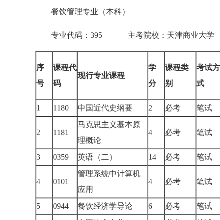
餐饮管理专业（本科）
专业代码：395 主考院校：天津商业大
序
课程代
学
课程类
考试方
现行专业课程
号
码
分
别
式
1
1180
中国近代史纲要
2
必考
笔试
马克思主义基本原
2
1181
4
必考
笔试
理概论
3
0359
英语（二）
14
必考
笔试
管理系统中计算机
4
0101
4
必考
笔试
应用
5
0944
餐饮经济学导论
6
必考
笔试