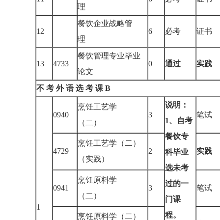
理
餐饮企业战略管
12
6
必考
证书
理
餐饮管理专业毕业
13
4733
0
通过
实践
论文
不 考 外 语 选 考 课 B
说明：
烹饪工艺学
0940
3
笔试
1
、自考
（二）
餐饮专
烹饪工艺学（二）
4729
2
实践
科毕业
（实践）
选未考
烹饪原料学
过的一
0941
3
笔试
（二）
门课
1
程。
烹饪原料学（二）