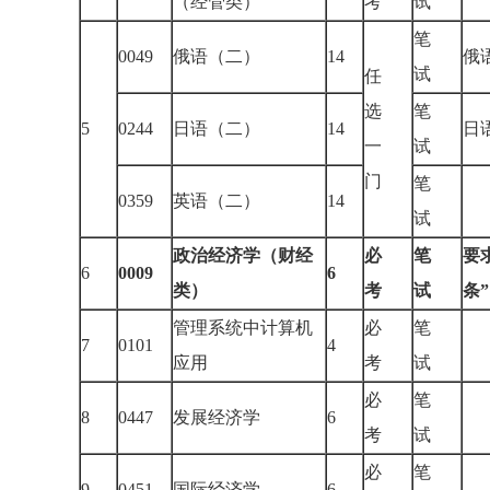
（经管类）
考
试
笔
0049
俄语（二）
14
俄
试
任
选
笔
5
0244
日语（二）
14
日
一
试
门
笔
0359
英语（二）
14
试
政治经济学（财经
必
笔
要
6
0009
6
类）
考
试
条”
管理系统中计算机
必
笔
7
0101
4
应用
考
试
必
笔
8
0447
发展经济学
6
考
试
必
笔
9
0451
国际经济学
6