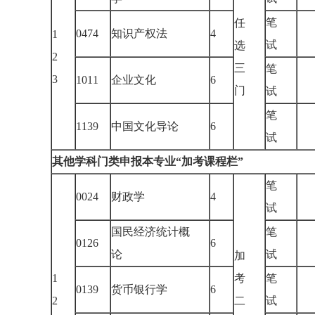
笔
任
0474
知识产权法
4
1
试
选
2
三
笔
3
1011
企业文化
6
门
试
笔
1139
中国文化导论
6
试
其他学科门类申报本专业“加考课程栏”
笔
0024
财政学
4
试
国民经济统计概
笔
0126
6
论
试
加
1
考
笔
0139
货币银行学
6
2
二
试