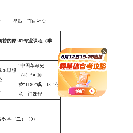
学 类型：面向社会
顶替的原382专业课程（学
）
“中国革命史
泽东思想
（4）”可顶
论
替“1180”
或
“1181”任
2）
意一门课程
等数学（二）（9）