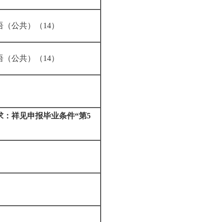
语（公共）（14）
语（公共）（14）
求：祥见申报毕业条件“
第
5