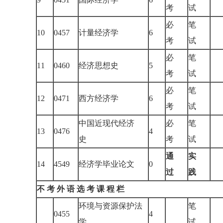
考
试
必
笔
10
0457
计量经济学
6
考
试
必
笔
11
0460
经济思想史
5
考
试
必
笔
12
0471
西方经济学
6
考
试
中国近现代经济
必
笔
13
0476
4
史
考
试
通
实
14
4549
经济学毕业论文
0
过
践
不 考 外 语 选 考 课 程 栏
环境与资源保护法
笔
0455
4
学
试