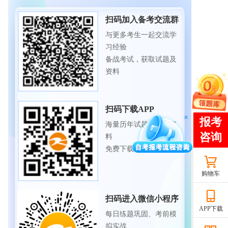
扫码加入备考交流群
与更多考生一起交流学
习经验
备战考试，获取试题及
资料
扫码下载APP
海量历年试题、备考资
料
免费下载领取
购物车
扫码进入微信小程序
APP下载
每日练题巩固、考前模
拟实战