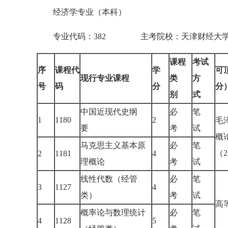
经济学专业（本科）
专业代码：382 主考院校：天津财经大
课程
考试
序
课程代
学
可
现行专业课程
类
方
号
码
分
分
别
式
中国近现代史纲
必
笔
1
1180
2
毛
要
考
试
概
马克思主义基本原
必
笔
（
2
1181
4
理概论
考
试
线性代数（经管
必
笔
3
1127
4
类）
考
试
高
概率论与数理统计
必
笔
4
1128
5