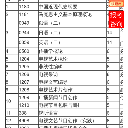
1
1180
中国近现代史纲要
2
必
2
1181
马克思主义基本原理概论
4
必
报考
任
0049
俄语（二）
14
咨询
选
3
0244
日语（二）
14
一
0359
英语（二）
14
4
0560
传播学概论
6
必
5
1204
电视艺术概论
5
必
6
1205
非线性编辑
6
必
7
1206
电视采访
6
必
8
1207
电视文艺编导
6
必
9
1208
电视艺术片创作
6
必
1209
广播新闻节目创作
5
任
10
一
1210
电视节目包装与编排
5
11
3381
视听语言
6
必
12
4908
电视文艺节目创作（实践）
6
必
13
4909
广播电视编导毕业论文
0
通