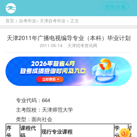
登录/注册
首页
>
自考毕业
>
天津自考毕业
> 正文
天津2011年广播电视编导专业（本科）毕业计划
2011-06-14
天津招考资讯网
专业代码：664
主考院校：天津师范大学
类型：面向社会
序
课程
代
学
课
现行专业课程
号
码
分
别