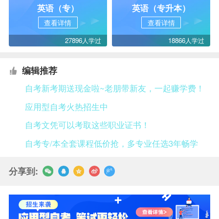
英语（专）
英语（专升本）
查看详情
查看详情
27896人学过
18866人学过
编辑推荐
自考新考期送现金啦~老朋带新友，一起赚学费！
应用型自考火热招生中
自考文凭可以考取这些职业证书！
自考专/本全套课程低价抢，多专业任选3年畅学
分享到: