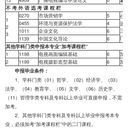
不 考 外 语 选 考 课 程 栏
0270
市场营销学
5
任
1
0455
环境与资源保护法学
4
选
2
三
1011
企业文化
6
3
1139
中国文化导论
6
其他学科门类申报本专业“加考课程栏”
1
1198
电视画面编辑基础
6
加
2
1199
电视摄影造型基础
6
加
申报毕业条件：
1、学科门类（01）哲学、（02）经济学、（03）
法学、（04）教育学、（05）文学、（06）历史学、
（11）管理学类专科及专科以上毕业可直接申报，不需
加考。
2、其他学科门类专科及专科以上毕业申
报考
本专
业，必须加考“加考课程栏”中的二门课程。