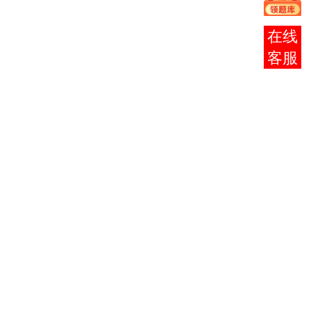
志
思想道
在线
德修养
0必
1
03706
与法律
考
客服
基础
毛泽东
思想、
邓小平
理论
0必
2
03707
和“三
考
个代
表”重
要思想
概论
大学语
0必
3
04729
文
考
法理
0必
4
05677
学
考