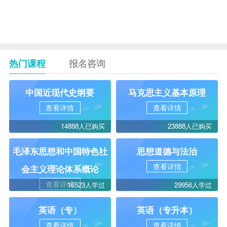
概论
考
国际
0必
13
00247
法
考
热门课程
报名咨询
中国近现代史纲要
马克思主义基本原理
查看详情
查看详情
14888人已购买
23888人已购买
毛泽东思想和中国特色社
思想道德与法治
查看详情
会主义理论体系概论
查看详情
16523人学过
29956人学过
英语（专）
英语（专升本）
查看详情
查看详情