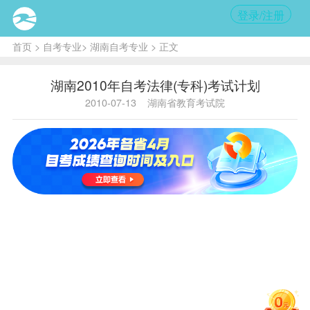
登录/注册
首页
>
自考专业
>
湖南自考专业
> 正文
湖南2010年自考法律(专科)考试计划
2010-07-13
湖南省教育考试院
专业代
专业名
法
专业层
专
C030112
码：
称：
律
次：
科
专业简
学科门
法学
专业学
FL
66
拼：
类：
类
分：
湘潭
开考方
面向社
主审院
大
式：
会
校：
学
考试
课程代
课程名
课程序
标
备注
号
码
称