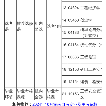
13
04624
工程经济学
14
03453
创业学
选考
推荐选修
组内
选考1组
课
课
限选
概率论与数理
15
04183
（经管类）
16
04184
线性代数（经
17
06086
工程监理
18
12153
矿山工程安全
19
12154
建筑工程安全
毕业
毕业考核
组内
毕业考
工程安全管理
21
12156
环节
课程
全选
核课
文
2024年10月湖南自考专业及主考院校一
相关推荐：