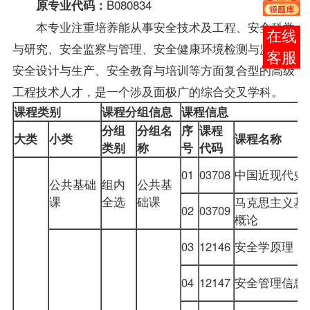
B080834
原专业代码：
本专业注重培养能从事安全技术及工程、安全科学
报考
与研究、安全监察与管理、安全健康环境检测与监测、
咨询
安全设计与生产、安全教育与培训等方面复合型的高级
工程技术人才，是一个涉及面极广的综合交叉学科。
课程类别
课程分组信息
课程信息
分组
分组名
序
课程
大类
小类
课程名称
类别
称
号
代码
01
03708
中国近现代史
公共基础
组内
公共基
课
全选
础课
马克思主义基
02
03709
概论
03
12146
安全学原理
04
12147
安全
管理信息