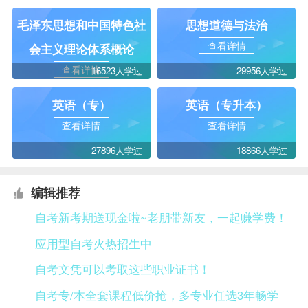
毛泽东思想和中国特色社
思想道德与法治
查看详情
会主义理论体系概论
查看详情
16523人学过
29956人学过
英语（专）
英语（专升本）
查看详情
查看详情
27896人学过
18866人学过
编辑推荐
自考新考期送现金啦~老朋带新友，一起赚学费！
应用型自考火热招生中
自考文凭可以考取这些职业证书！
自考专/本全套课程低价抢，多专业任选3年畅学