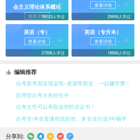
查看详情
会主义理论体系概论
查看详情
16523人学过
29956人学过
英语（专）
英语（专升本）
查看详情
查看详情
27896人学过
18866人学过
编辑推荐
自考新考期送现金啦~老朋带新友，一起赚学费！
应用型自考火热招生中
自考文凭可以考取这些职业证书！
自考专/本全套课程低价抢，多专业任选3年畅学
分享到: