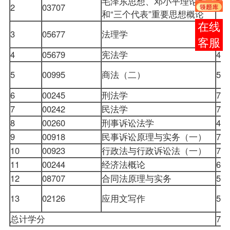
毛泽东思想、邓小平理论
2
03707
4
和“三个代表”重要思想概论
报考
3
05677
法理学
7
咨询
4
05679
宪法学
4
5
00995
商法（二）
5
6
00245
刑法学
7
7
00242
民法学
7
8
00260
刑事诉讼法学
4
9
00918
民事诉讼原理与实务（一）
7
10
00923
行政法与行政诉讼法（一）
7
11
00244
经济法概论
6
12
08707
合同法
原理与实务
5
13
02126
应用文写作
5
总计学分
7