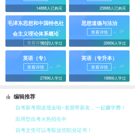
14888人已购买
23888人已购买
毛泽东思想和中国特色社
思想道德与法治
查看详情
会主义理论体系概论
查看详情
16523人学过
29956人学过
英语（专）
英语（专升本）
查看详情
查看详情
27896人学过
18866人学过
编辑推荐
自考新考期送现金啦~老朋带新友，一起赚学费！
应用型自考火热招生中
自考文凭可以考取这些职业证书！