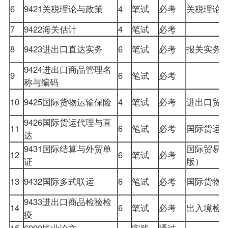
6
9421关税理论与
政策
4
笔试
必考
关税理论
7
9422海关估计
4
笔试
必考
8
9423进出口直达实务
6
笔试
必考
报关实务
9424进出口商品管理名
9
6
笔试
必考
称与编码
10
9425国际货物运输保险
4
笔试
必考
进出口贸
9426国际货运代理与直
11
6
笔试
必考
国际货运
达
9431国际结算与外贸单
国际贸易
12
6
笔试
必考
证
版）
13
9432国际多式联运
6
笔试
必考
国际货物
9433进出口商品检验检
14
6
笔试
必考
出入境检
疫
15
6999毕业论文
实践
通过