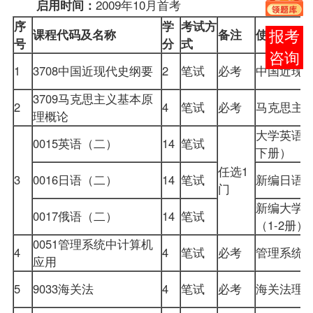
2009年10月首考
启用时间：
序
学
考试方
课程
代码及名称
备注
使用
教材
报考
号
分
式
咨询
1
3708
中国近现代史纲要
2
笔试
必考
中国近现
3709
马克思主义基本原
2
4
笔试
必考
马克思主
理概论
大学英语
0015
英语（二）
14
笔试
下册）
任选1
3
0016日语（二）
14
笔试
新编日语（
门
新编大学
0017俄语（二）
14
笔试
（1-2册）
0051
管理系统中计算机
4
4
笔试
必考
管理系统
应用
5
9033海关法
4
笔试
必考
海关法理