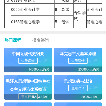
0055
企业会计学
6
笔试
企业
会计
专科加
试
0163管理心理学
5
笔试
管理心理
热门课程
报名咨询
中国近现代史纲要
马克思主义基本原理
查看详情
查看详情
14888人已购买
23888人已购买
毛泽东思想和中国特色社
思想道德与法治
查看详情
会主义理论体系概论
查看详情
16523人学过
29956人学过