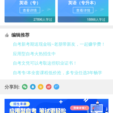
英语（专）
英语（专升本）
查看详情
查看详情
27896人学过
18866人学过
编辑推荐
自考新考期送现金啦~老朋带新友，一起赚学费！
应用型自考火热招生中
自考文凭可以考取这些职业证书！
自考专/本全套课程低价抢，多专业任选3年畅学
分享到: