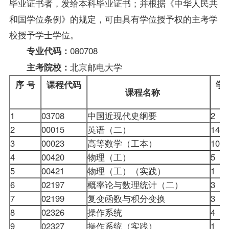
毕业证书者，发给本科毕业证书；并根据《中华人民共
和国
学位
条例》的规定，可由具有学位授予权的主考学
校授予学士学位。
080708
专业代码：
北京邮电大学
主考院校：
序 号
课程代码
学
课程名称
1
03708
中国近现代史纲要
2
2
00015
英语（二）
14
3
00023
高等数学（工本）
10
4
00420
物理（工）
5
5
00421
物理（工）（实践）
1
6
02197
概率论与数理统计（二）
3
7
02199
复变函数与积分变换
3
8
02326
操作系统
4
9
02327
操作系统（实践）
1