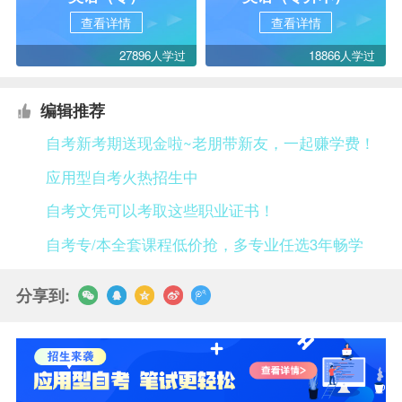
查看详情
查看详情
27896人学过
18866人学过
编辑推荐
自考新考期送现金啦~老朋带新友，一起赚学费！
应用型自考火热招生中
自考文凭可以考取这些职业证书！
自考专/本全套课程低价抢，多专业任选3年畅学
分享到: