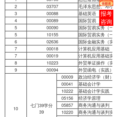
2
03707
毛泽东思想、邓小平
3
00088
基础英语
在线
4
00089
国际贸易
客服
5
00090
国际贸易实务（一
5
10155
国际贸易实务（一
6
02636
国际金融
实务（实
7
00018
计算机应用基础
7
00019
计算机应用基础实
8
10223
外贸单证操作（实
9
00094
外贸函电
（实践）
00009
政治经济学（财）
00041
基础会计学
10222
基础
会计学
实践
05156
经济学原理
05857
商务沟通与谈判
七门39学分
10
39
10220
商务沟通与谈判实