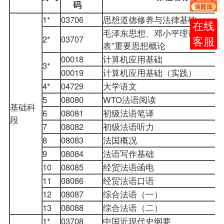
码
1*
03706
思想道德修养与法律基础
在线
毛泽东思想、邓小平理论和“三
2*
03707
客服
表”重要思想概论
00018
计算机应用基础
3*
00019
计算机应用基础（实践）
4*
04729
大学语文
5
08080
WTO法语阅读
基础科
6
08081
初级法语笔译
段
7
08082
初级法语听力
8
08083
法国概况
9
08084
法语写作基础
10
08085
经贸法语函电
11
08086
经贸法语口语
12
08087
综合法语（一）
13
08088
综合法语（二）
1*
03708
中国近现代史纲要