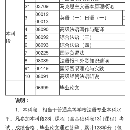
2*
03709
马克思主义基本原理概论
00012
3
英语（一）
日语（一）
二
00013
4
08090
高级法语写作与翻译
本科
5
08092
综合法语（三）
段
6
08093
综合法语（四）
7
00225
国际贸易
法
8
08089
法语报刊外贸知识选读
9*
00149
国际贸易理论与实践
10
08091
高级经贸法语听说
06999
毕业论文
说明：
1、本科段，相当于普通高等学校法语专业本科水
平。凡参加本科段23门课程（含基础科段13门课程）考
试，
成绩
合格，毕业论文通过答辩，累计128学分（包