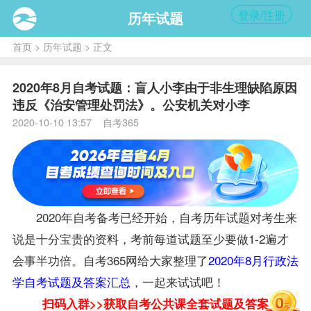
登录/注册
历年试题
首页
>
历年试题
> 正文
2020年8月自考试题：盲人小李由于非生理缺陷原因
违反《治安管理处罚法》。公安机关对小李
2020-10-10 13:57 自考365
2020年自考
备考
已经开始，自考历年
试题
对考生来
说是十分宝贵的
资料
，考前每道试题至少要做1-2遍才
会事半功倍。自考365网给大家整理了
2020年8月行政法
学自考试题及答案汇总
，一起来试试吧！
扫码入群>>获取自考
公共课
全套试题及答案