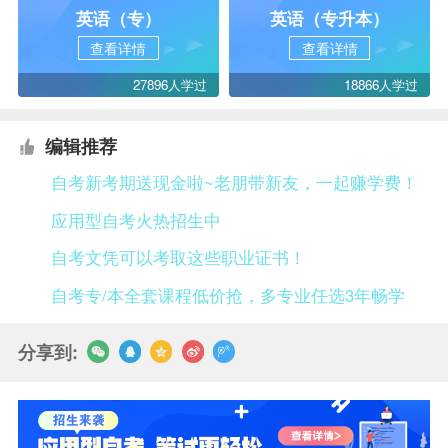
英语（专）
英语（专升本）
查看详情
查看详情
27896人学过
18866人学过
编辑推荐
自考新考期送现金啦~老朋带新友，一起赚学费！
应用型自考火热招生中
自考文凭可以考取这些职业证书！
自考专/本全套课程低价抢，多专业任选3年畅学
分享到: