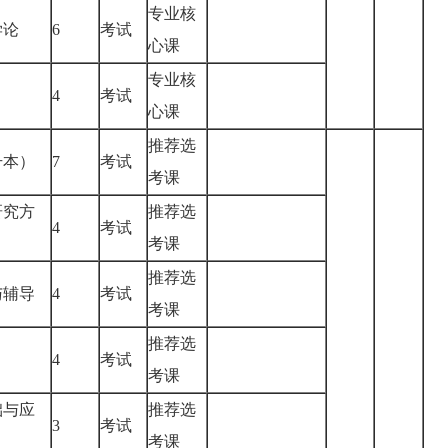
专业核
学论
6
考试
心课
专业核
4
考试
心课
推荐选
升本）
7
考试
考课
研究方
推荐选
4
考试
考课
推荐选
与辅导
4
考试
考课
推荐选
4
考试
考课
础与应
推荐选
3
考试
考课