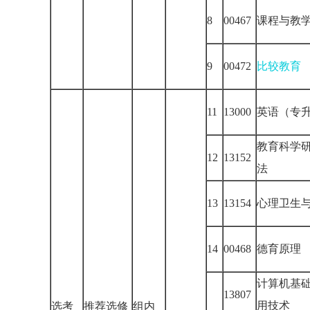
8
00467
课程与教
9
00472
比较教育
11
13000
英语（专
教育科学
12
13152
法
13
13154
心理卫生
14
00468
德育原理
计算机基
13807
用技术
选考
推荐选修
组内