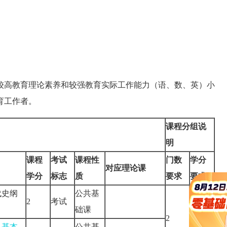
较高教育理论素养和较强教育实际工作能力（语、数、英）小
育工作者。
课程分组说
明
课程
考试
课程性
门数
学分
对应理论课
学分
标志
质
要求
要求
代史纲
公共基
2
考试
础课
2
6
义基本
公共基