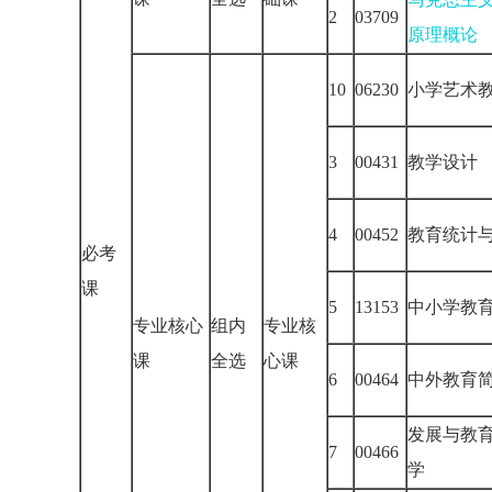
2
03709
原理概论
10
06230
小学艺术
3
00431
教学设计
4
00452
教育统计
必考
课
5
13153
中小学教
专业核心
组内
专业核
课
全选
心课
6
00464
中外教育
发展与教
7
00466
学