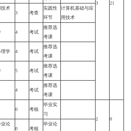
3
21
用技术
实践性
计算机基础与应
3
考查
环节
用技术
推荐选
学
4
考试
考课
推荐选
心理学
4
考试
考课
推荐选
学
5
考试
考课
推荐选
4
考试
考课
毕业实
0
考核
习
2
0
毕业论
毕业论
0
考核