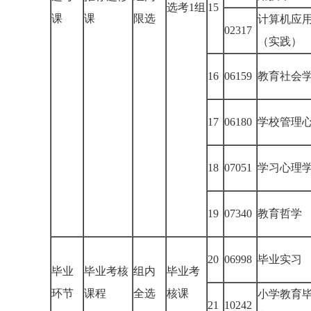
选考1组
15
课
课
限选
计算机应
02317
（实践）
16
06159
教育社会
17
06180
学校管理
18
07051
学习心理
19
07340
教育哲学
20
06998
毕业实习
毕业
毕业考核
组内
毕业考
环节
课程
全选
核课
小学教育
21
10242