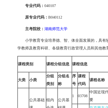
专业代码：
040107
原专业代码：
B040112
主考院校：
湖南师范大学
小学教育专业培养德、智、体全面发展的，具有
学教师及教育科研、各级教育行政管理人员和其他教
课程类别
课程分组信息
课程信息
分组
分组名
序
课程
大类
小类
课程名称
类别
称
号
代码
中国近现
1
03708
要
公共基础
组内
公共基
课
全选
础课
马克思主