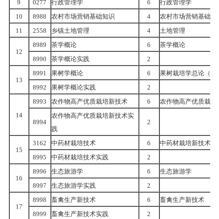
9
0277
行政管理学
6
行政管理学
10
8988
农村市场营销基础知识
4
农村市场营销基础知
11
2558
乡镇土地管理
4
土地管理
8989
茶学概论
6
茶学概论
12
8990
茶学概论实践
2
8991
果树学概论
6
果树栽培学总论（南
13
8992
果树学概论实践
2
8993
农作物高产优质栽培新技术
6
农作物高产优质栽培
14
农作物高产优质栽培新技术实
8994
2
践
3162
中药材栽培技术
6
中药材栽培新技术
15
8995
中药材栽培技术实践
2
8996
生态旅游学
6
生态旅游学
16
8997
生态旅游学实践
2
8998
畜禽生产新技术
6
畜禽生产新技术
17
8999
畜禽生产新技术实践
2