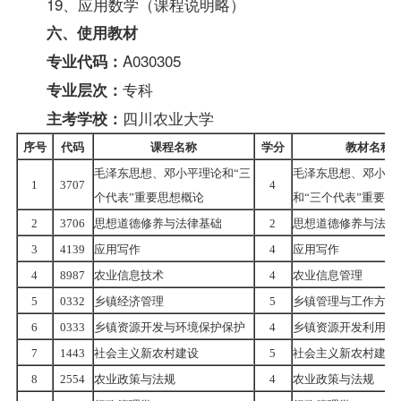
19、应用数学（课程说明略）
六、使用教材
A030305
专业代码：
专科
专业层次：
四川农业大学
主考学校：
序号
代码
课程名称
学分
教材名称
毛泽东思想、邓小平理论和“三
毛泽东思想、邓小平
1
3707
4
个代表”重要思想概论
和“三个代表”重要思
2
3706
思想道德修养与法律基础
2
思想道德修养与法律
3
4139
应用写作
4
应用写作
4
8987
农业信息技术
4
农业信息管理
5
0332
乡镇经济管理
5
乡镇管理与工作方法
6
0333
乡镇资源开发与环境保护保护
4
乡镇资源开发利用与
7
1443
社会主义新农村建设
5
社会主义新农村建设
8
2554
农业政策与法规
4
农业政策与法规