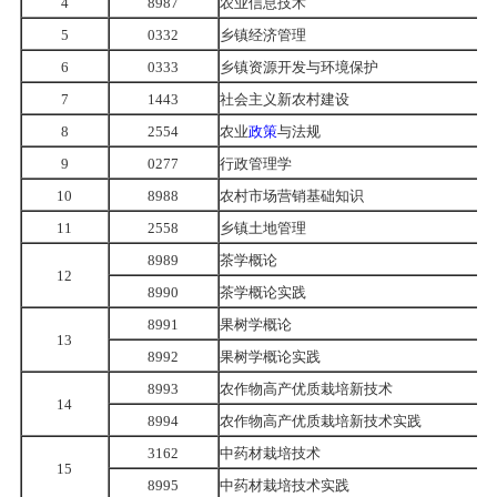
4
8987
农业信息技术
5
0332
乡镇经济管理
6
0333
乡镇资源开发与环境保护
7
1443
社会主义新农村建设
8
2554
农业
政策
与法规
9
0277
行政管理学
10
8988
农村市场营销基础知识
11
2558
乡镇土地管理
8989
茶学概论
12
8990
茶学概论实践
8991
果树学概论
13
8992
果树学概论实践
8993
农作物高产优质栽培新技术
14
8994
农作物高产优质栽培新技术实践
3162
中药材栽培技术
15
8995
中药材栽培技术实践