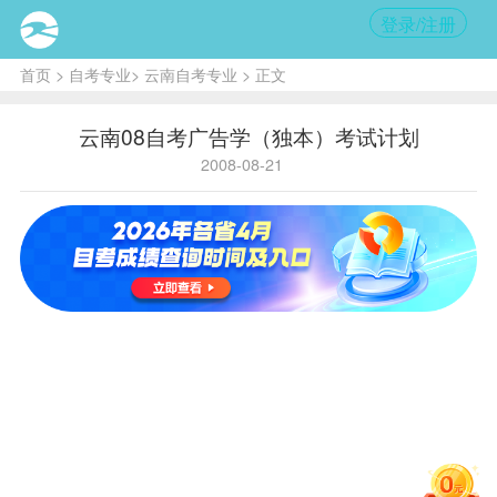
登录/注册
首页
>
自考专业
>
云南自考专业
> 正文
云南08自考广告学（独本）考试计划
2008-08-21
序号
课程
名
学
备注
必
选
称
分
考
考
中国近现
1
代史纲
2
要
马克思主
2
义基本原
4
理概论
英语
3
14