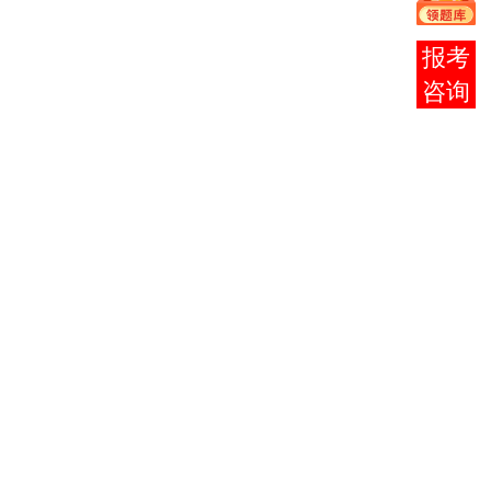
（二）
现代管理
4
6
在线
学
客服
社会学概
5
6
论
传播学概
6
6
论
7
美学
6
中外广告
8
6
史
分类广告
（报纸广
9
告或广播
6
电视广
告）
平面广告
10
6
设计