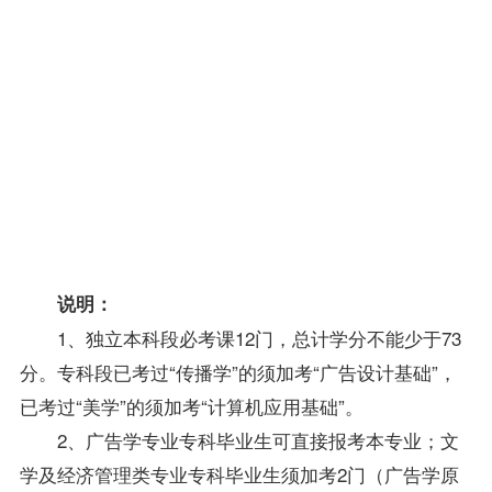
与管理
各专
业专
科
毕
广告设计
7
6
业生
基础
加考
学分合计
73
毕业实
毕业
习及毕
不计学
考核
业论
分
文
说明：
1、独立本科段必考课12门，总计学分不能少于73
分。专科段已考过“传播学”的须加考“广告设计基础”，
已考过“美学”的须加考“
计算机应用基础
”。
2、广告学专业专科毕业生可直接
报考
本专业；文
学及经济管理类专业专科毕业生须加考2门（广告学原