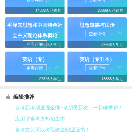
14888人已购买
23888人已购买
毛泽东思想和中国特色社
思想道德与法治
查看详情
会主义理论体系概论
查看详情
16523人学过
29956人学过
英语（专）
英语（专升本）
查看详情
查看详情
27896人学过
18866人学过
编辑推荐
自考新考期送现金啦~老朋带新友，一起赚学费！
应用型自考火热招生中
自考文凭可以考取这些职业证书！