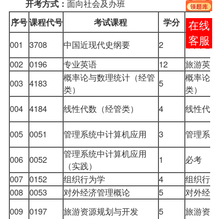
面向社会及办班
开考方式：
序号
课程代号
考试课程
学分
在线
客服
001
3708
中国近现代史纲要
2
中国近
002
0196
专业英语
12
旅游英
概率论与数理统计（经管
概率论与
003
4183
5
类）
类）
004
4184
线性代数（经管类）
4
线性代
005
0051
管理系统中计算机应用
3
管理系
管理系统中计算机应用
006
0052
1
必考
（实践）
007
0152
组织行为学
4
组织行为
008
0053
对外经济管理概论
5
对外经
009
0197
旅游资源规划与开发
5
旅游资