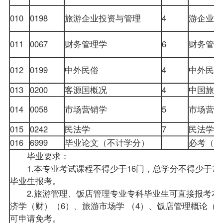
010
0198
旅游企业投资与管理
4
游企业
011
0067
财务管理学
6
财务管理
012
0199
中外民俗
4
中外民
013
0200
客源国概况
4
中国旅游
014
0058
市场营销学
5
市场营
015
0242
民法学
7
民法学
016
6999
毕业论文（不计学分）
必考（
毕业要求：
1.本专业考试课程不得少于16门，总学分不得少于71
毕业生
报考。
2.旅游管理、饭店管理专业专科毕业生可直接报考本
济学（财）（6）、旅游市场学 （4）、饭店管理概论（
可申请免考。