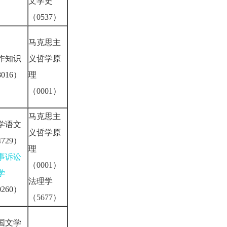
文学史
（0537）
马克思主
作知识
义哲学原
016）
理
（0001）
马克思主
学语文
义哲学原
729）
理
事诉讼
（0001）
学
法理学
260）
（5677）
国文学