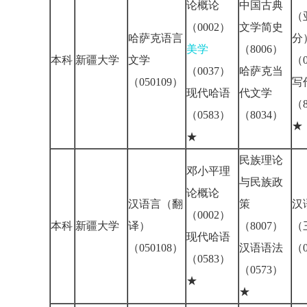
论概论
中国古典
（
（0002）
文学简史
哈萨克语言
分
美学
（8006）
本科
新疆大学
文学
（0
（0037）
哈萨克当
（050109）
写
现代哈语
代文学
（8
（0583）
（8034）
★
★
民族理论
邓小平理
与民族政
论概论
汉语言（翻
策
汉
（0002）
本科
新疆大学
译）
（8007）
（
现代哈语
（050108）
汉语语法
（0
（0583）
（0573）
★
★