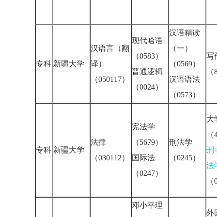
汉语精读
现代哈语
汉语言（翻
（一）
（0583）
写
专科
新疆大学
译）
（0569）
普通逻辑
（8
（050117）
汉语语法
（0024）
（0573）
大
宪法学
（4
法律
（5679）
刑法学
专科
新疆大学
刑
（030112）
国际法
（0245）
法
（0247）
（0
邓小平理
外