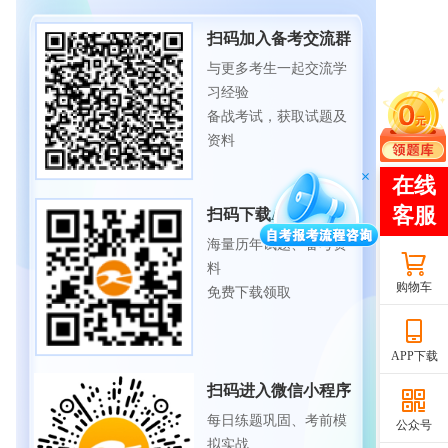
扫码加入备考交流群
与更多考生一起交流学
习经验
备战考试，获取试题及
资料
扫码下载APP
海量历年试题、备考资
料
购物车
免费下载领取
APP下载
扫码进入微信小程序
每日练题巩固、考前模
公众号
拟实战