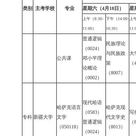
类别
主考学校
专业
星期六（4月18日）
星
上午（8:30-
下午（14:00-
上午
11:00）
16:30）
11
普通逻辑
民族理论
（0024）
与民族政
大
公共课
邓小平理
策
（4
论概论
（8007）
（0002）
现代哈语
哈萨克语言
哈萨克现
（0583）
写
专科
新疆大学
文学
代文学史
普通逻辑
（8
（050118）
（8013）
（0024）