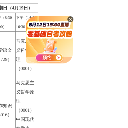
期日（4月19日）
（8:30-
下午（14:00-
:00）
16:30）
马克思主
学语文
义哲学原
729）
理
（0001）
马克思主
义哲学原
理
作知识
（0001）
016）
中国现代