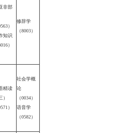
亚非部
）
修辞学
563）
（8003）
作知识
016）
社会学概
语精读
论
三）
（0034）
571）
语音学
（0582）