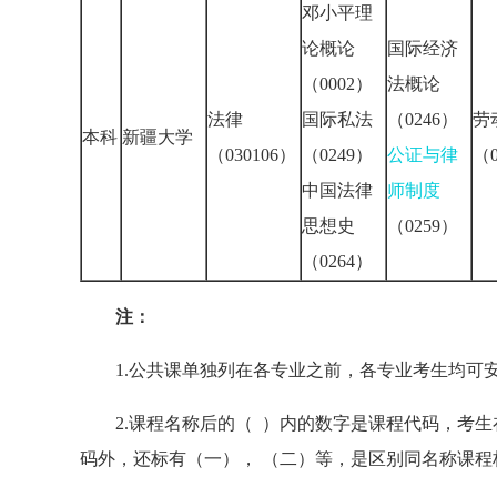
邓小平理
论概论
国际经济
（0002）
法概论
法律
国际私法
（0246）
劳
本科
新疆大学
（030106）
（0249）
公证与律
（0
中国法律
师制度
思想史
（0259）
（0264）
注：
1.公共课单独列在各专业之前，各专业考生均可
2.课程名称后的（ ）内的数字是课程代码，考生
码外，还标有（一）， （二）等，是区别同名称课程