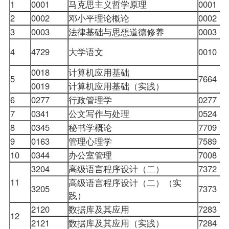
1
0001
马克思主义哲学原理
0001
2
0002
邓小平理论概论
0002
3
0003
法律基础与思想道德修养
0003
4
4729
大学语文
0010
0018
计算机应用基础
5
7664
0019
计算机应用基础（实践）
6
0277
行政管理学
0277
7
0341
公文写作与处理
0524
8
0345
秘书学概论
7709
9
0163
管理心理学
7589
10
0344
办公室管理
7008
3204
高级语言程序设计（二）
7372
11
高级语言程序设计（二）（实
3205
7373
践）
2120
数据库及其应用
7283
12
2121
数据库及其应用（实践）
7284