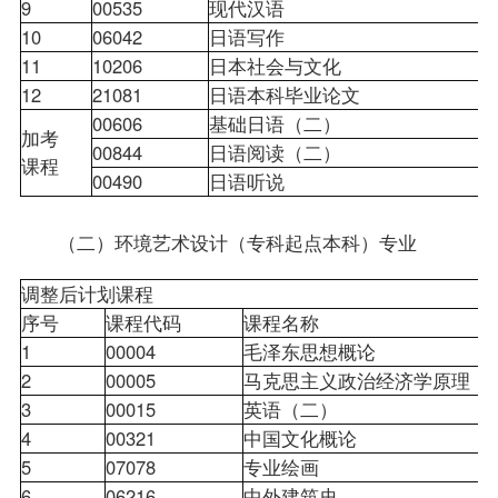
9
00535
现代汉语
10
06042
日语写作
11
10206
日本社会与文化
12
21081
日语本科毕业论文
00606
基础日语（二）
加考
00844
日语阅读（二）
课程
00490
日语听说
（二）环境艺术设计（专科起点本科）专业
调整后计划课程
序号
课程代码
课程名称
1
00004
毛泽东思想概论
2
00005
马克思主义政治经济学原理
3
00015
英语（二）
4
00321
中国文化概论
5
07078
专业绘画
6
06216
中外建筑史