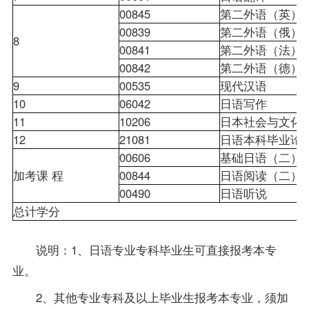
00845
第二外语（英
00839
第二外语（俄
8
00841
第二外语（法
00842
第二外语（德
9
00535
现代汉语
10
06042
日语写作
11
10206
日本社会与文
12
21081
日语本科毕业
00606
基础日语（二
加考课 程
00844
日语阅读（二
00490
日语听说
总计学分
说明：1、日语专业专科
毕业生
可直接
报考
本专
业。
2、其他专业专科及以上毕业生报考本专业，须加