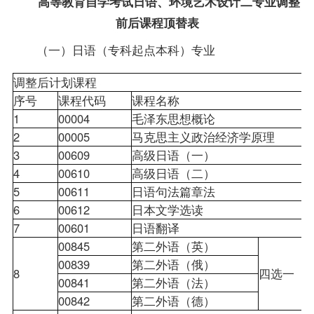
高等教育自学考试日语、环境艺术设计二专业调整
前后课程顶替表
（一）日语（专科起点本科）专业
调整后计划课程
序号
课程代码
课程名称
1
00004
毛泽东思想概论
2
00005
马克思主义政治经济学原理
3
00609
高级日语（一）
4
00610
高级日语（二）
5
00611
日语句法篇章法
6
00612
日本文学选读
7
00601
日语翻译
00845
第二外语（英）
00839
第二外语（俄）
8
四选一
00841
第二外语（法）
00842
第二外语（德）