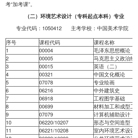
考“加考课”。
（二）环境艺术设计（专科起点本科）专业
专业代码：1050412 主考学校：中国美术学院
序号
课程代码
课程名称
1
00004
毛泽东思想概论
2
00005
马克思主义政治
3
00015
英语（二）
4
00321
中国文化概论
5
07078
专业绘画
6
06216
中外建筑史
7
06918
工程图学基础
8
00699
材料加工和成型
9
07079
计算机辅助设计
10
06220/10207
形态与空间造型
11
06221/10208
室内环境艺术设