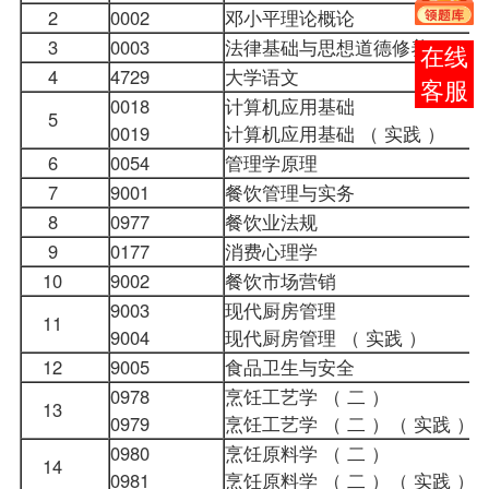
2
0002
邓小平理论概论
3
0003
法律基础与思想道德修养
报考
4
4729
大学语文
咨询
0018
计算机应用基础
5
0019
计算机应用基础 （ 实践 ）
6
0054
管理学原理
7
9001
餐饮管理与实务
8
0977
餐饮业法规
9
0177
消费心理学
10
9002
餐饮市场营销
9003
现代厨房管理
11
9004
现代厨房管理 （ 实践 ）
12
9005
食品卫生与安全
0978
烹饪工艺学 （ 二 ）
13
0979
烹饪工艺学 （ 二 ）（ 实践 
0980
烹饪原料学 （ 二 ）
14
0981
烹饪原料学 （ 二 ）（ 实践 