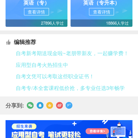
英语（专）
英语（专升本）
查看详情
查看详情
27896人学过
18866人学过
编辑推荐
自考新考期送现金啦~老朋带新友，一起赚学费！
应用型自考火热招生中
自考文凭可以考取这些职业证书！
自考专/本全套课程低价抢，多专业任选3年畅学
分享到: