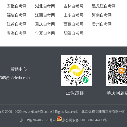
安徽自考网
湖北自考网
吉林自考网
黑龙江自考网
福建自考网
江西自考网
山东自考网
河南自考网
江苏自考网
重庆自考网
西藏自考网
贵州自考网
青海自考网
宁夏自考网
新疆自考网
帮助中心
o365@cdeledu.com
正保跑群
学历问题
t
©
2000 -
2026
www.zikao365.com All Rights Reserved. 北京远程叁陆伍科技有限
京ICP备2024065123号-2
京公网安备 11010802044473号