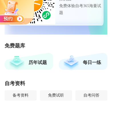
免费体验自考365海量试
题
免费题库
历年试题
每日一练
自考资料
备考资料
免费试听
自考问答