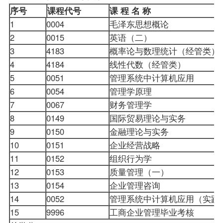
序号
课程代号
课 程 名 称
1
0004
毛泽东思想概论
2
0015
英语（二）
3
4183
概率论与数理统计（经管类）
4
4184
线性代数（经管类）
5
0051
管理系统中计算机应用
6
0054
管理学原理
7
0067
财务管理学
8
0149
国际贸易理论与实务
9
0150
金融理论与实务
10
0151
企业经营战略
11
0152
组织行为学
12
0153
质量管理（一）
13
0154
企业管理咨询
14
0052
管理系统中计算机应用（实
15
9996
工商企业管理毕业考核