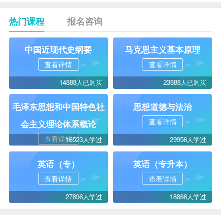
热门课程
报名咨询
中国近现代史纲要
马克思主义基本原理
查看详情
查看详情
14888人已购买
23888人已购买
毛泽东思想和中国特色社
思想道德与法治
查看详情
会主义理论体系概论
查看详情
16523人学过
29956人学过
英语（专）
英语（专升本）
查看详情
查看详情
27896人学过
18866人学过