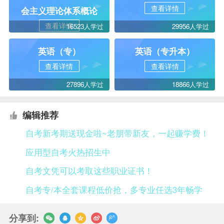
查看详情
会主义理论体系概论
查看详情
16523人学过
29956人学过
英语（专）
英语（专升本）
查看详情
查看详情
27896人学过
18866人学过
编辑推荐
自考新考期送现金啦~老朋带新友，一起赚学费！
应用型自考火热招生中
自考文凭可以考取这些职业证书！
自考专/本全套课程低价抢，多专业任选3年畅学
分享到: