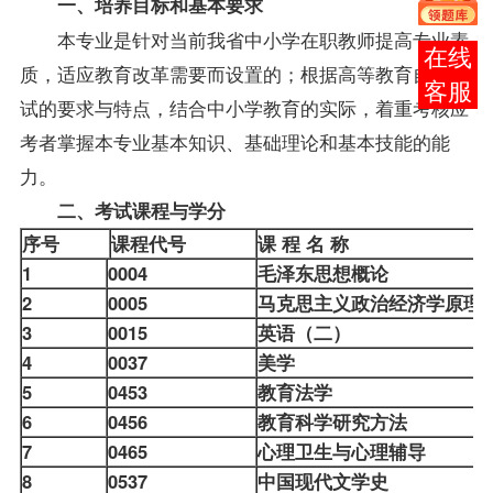
一、培养目标和基本要求
本专业是针对当前我省中小学在职教师提高专业素
报考
质，适应教育改革需要而设置的；根据高等教育自学考
咨询
试的要求与特点，结合中小学教育的实际，着重考核应
考者掌握本专业基本知识、基础理论和基本技能的能
力。
二、考试课程与学分
序号
课程代号
课 程 名 称
1
0004
毛泽东思想概论
2
0005
马克思主义政治经济学原
3
0015
英语（二）
4
0037
美学
5
0453
教育法学
6
0456
教育科学研究方法
7
0465
心理卫生与心理辅导
8
0537
中国现代文学史