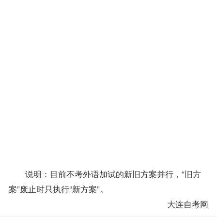
不考外
15
0034
社会学概
语者
6
论
加此二
门课
（ 旧
16
0277
行政管理
6
方案）
学
不考外
17
7693
应用文写
5
语者
作
加此三
18
7694
中国简史
4
门课
（新方
19
7695
信息技术
案）
5
说明：目前不考外语加试的新旧方案并行，“旧方
案”废止时只执行“新方案”。
大连自考网