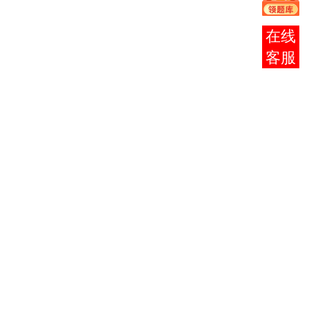
1
0004
毛泽东思
2
在线
想概论
客服
0015
英语
14
（二）
2
0016
日语
选一
14
（二）
0017
俄语
14
（二）
人力资源
7700
管理职业
3
9
二选一
6088
资格证书
9
管理思想
史
管理系统
中计算机
0051
应用
4
3
0052
管理系统