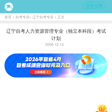
登录/注册
首页
>
自考专业
>
辽宁自考专业
> 正文
辽宁自考人力资源管理专业（独立本科段）考试
计划
2006-12-12
国
独
家
立
省内代
B020218
学历层
811
代
本
码
次
码
科
主考院
沈阳大学 东北财经大学
校
序
课程
课程名称
备注
号
学分
号