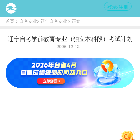
登录/注册
首页
>
自考专业
>
辽宁自考专业
> 正文
辽宁自考学前教育专业（独立本科段）考试计划
2006-12-12
国
独
学
家
立
省内代
840
B040102
历
代
本
码
层
码
科
次
主考学
辽宁师范大学 沈阳师
校
范大学
序
课程
学
备
号
号
课 程 名 称
分
注