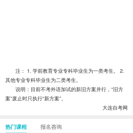
外语
应用文写作
者
加此
23
7694
4
三门
中国简史
课
（新
方
24
7695
5
信息技术
案）
注： 1. 学前教育专业专科
毕业生
为一类考生。 2.
其他专业专科毕业生为二类考生。
说明：目前不考外语加试的新旧方案并行，“旧方
案”废止时只执行“新方案”。
大连自考网
热门课程
报名咨询