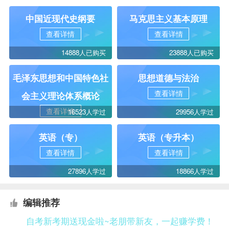
中国近现代史纲要
马克思主义基本原理
查看详情
查看详情
14888人已购买
23888人已购买
毛泽东思想和中国特色社
思想道德与法治
查看详情
会主义理论体系概论
查看详情
16523人学过
29956人学过
英语（专）
英语（专升本）
查看详情
查看详情
27896人学过
18866人学过
编辑推荐
自考新考期送现金啦~老朋带新友，一起赚学费！