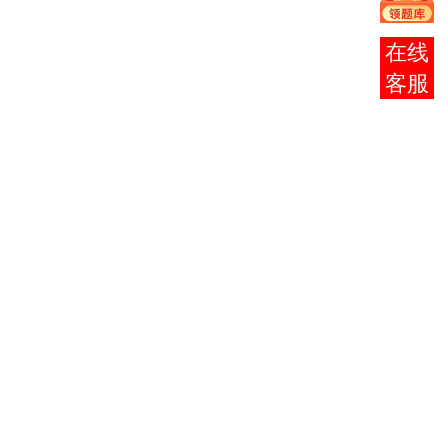
1
0004
毛泽东思想概
2
论
报考
马克思主义政
2
0005
3
咨询
治经济学原理
0015
英语 （ 二 ）
14
3
0016
日语 （ 二 ）
14
选一
0017
俄语 （ 二 ）
14
4
0467
课程与教学论
6
5
0398
学前
教育原理
6
6
0882
学前教育心理
6
学