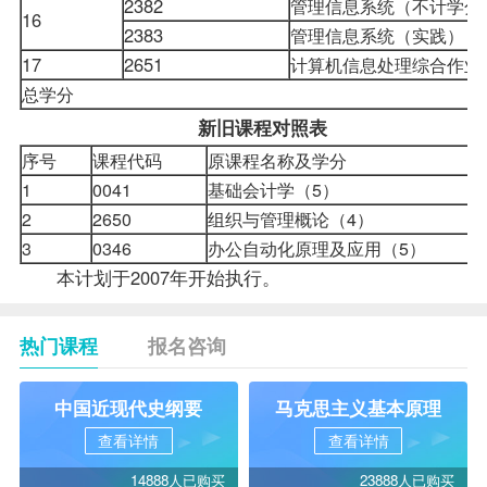
2382
管理信息系统
（不计学分
16
2383
管理信息系统
（实践）
17
2651
计算机信息处理综合作业
总学分
新旧课程对照表
序号
课程代码
原课程名称及学分
1
0041
基础会计学
（
5
）
2
2650
组织与管理概论（
4
）
3
0346
办公自动化原理及应用
（
5
）
本计划于2007年开始执行。
热门课程
报名咨询
中国近现代史纲要
马克思主义基本原理
查看详情
查看详情
14888人已购买
23888人已购买