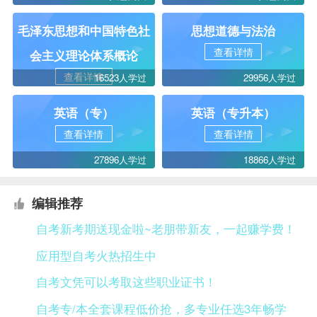
毛泽东思想和中国特色社
思想道德与法治
查看详情
会主义理论体系概论
查看详情
16523人学过
29956人学过
英语（专）
英语（专升本）
查看详情
查看详情
27896人学过
18866人学过
编辑推荐
自考新考期送现金啦~老朋带新友，一起赚学费！
应用型自考火热招生中
自考文凭可以考取这些职业证书！
自考专/本全套课程低价抢，多专业任选3年畅学