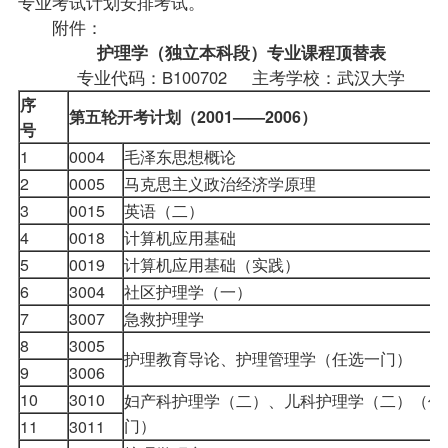
专业考试计划安排考试。
附件：
护理学（独立本科段）专业课程顶替表
专业代码：B100702 主考学校：武汉大学
序
第五轮开考计划（2001——2006）
号
1
0004
毛泽东思想概论
2
0005
马克思主义政治经济学原理
3
0015
英语（二）
4
0018
计算机应用基础
5
0019
计算机应用基础（实践）
6
3004
社区护理学（一）
7
3007
急救护理学
8
3005
护理教育导论、护理管理学（任选一门）
9
3006
10
3010
妇产科护理学（二）、儿科护理学（二）（任
门）
11
3011