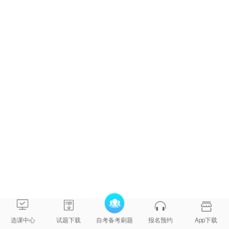
国文化概
（财经
论
类）
00005 马
00015 英
03325 劳
00004 毛
克思主义
语
动关系
泽东思想
政治经济
劳动和社
（二）
学
概论
学原理
会保障
00147 人
00051 管
2020232
力资源管
理系统中
理
计算机应
（一）
用
00005 马
00015 英
00004 毛
00257 票
克思主义
语
泽东思想
据法
政治经济
（二）
概论
学原理
00262 法
00263 外
00230 合
00169 房
法律
律文书写
国法制
同法
地产法
选课中心
试题下载
自考备考刷题
报名预约
App下载
2030106
作
史