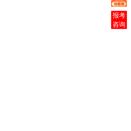
00020 高
27007 应
金融
治经济学
等数学
用文写
1020105
（财经
报考
（一）
作
类）
咨询
00043
经
00065 国
济法概论
民经济统
（财经
计概论
类）
00001 马
00090 国
00003 法
00002 邓
克思主义
际贸易实
律基础与
小平理论
哲学原
务
思想道德
概论
理
（一）
修养
国际贸易
00009
政
00020 高
27007 应
1020109
治经济学
等数学
用文写
（财经
（一）
作
类）
00076 国
际金融