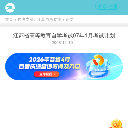
登录/注册
首页
>
自考专业
>
江苏自考专业
> 正文
江苏省高等教育自学考试07年1月考试计划
2006-11-10
1月13日（星期
1月14日（星期
六）
日）
上午
下午
上午
下午
8:30-
14:00-
8:30-
14:00-
11:00
16:30
11:00
16:30
00001 马
00003 法
00002 邓
00055 企
克思主义
律基础与
小平理论
业会计
哲学原
思想道德
概论
学
理
修养
00009
政