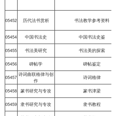
05452
历代法书赏析
书法教学参考资料
05454
中国书法史
中国书法史鉴
05455
书法美研究
书法美的探索
05456
碑帖学
碑帖鉴定
诗词曲联格律与创
05457
诗词格律
作
05458
篆书研究与专攻
篆书津梁
05459
隶书研究与专攻
隶书教程