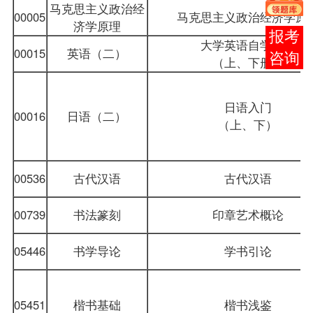
马克思主义政治经
00005
马克思主义政治经济学原
济学原理
在线
大学英语自学教程
00015
英语（二）
客服
（上、下册）
日语入门
00016
日语（二）
（上、下）
00536
古代汉语
古代汉语
00739
书法篆刻
印章艺术概论
05446
书学导论
学书引论
05451
楷书基础
楷书浅鉴