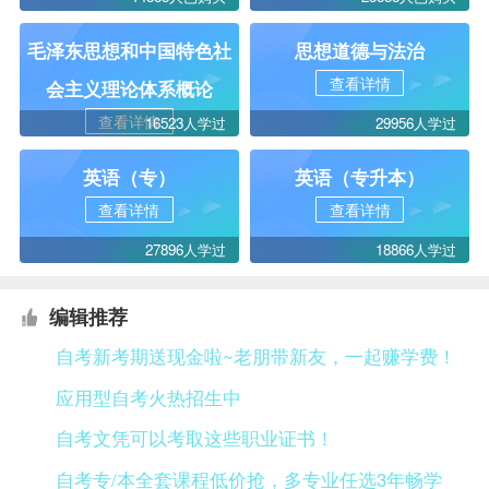
毛泽东思想和中国特色社
思想道德与法治
查看详情
会主义理论体系概论
查看详情
16523人学过
29956人学过
英语（专）
英语（专升本）
查看详情
查看详情
27896人学过
18866人学过
编辑推荐
自考新考期送现金啦~老朋带新友，一起赚学费！
应用型自考火热招生中
自考文凭可以考取这些职业证书！
自考专/本全套课程低价抢，多专业任选3年畅学