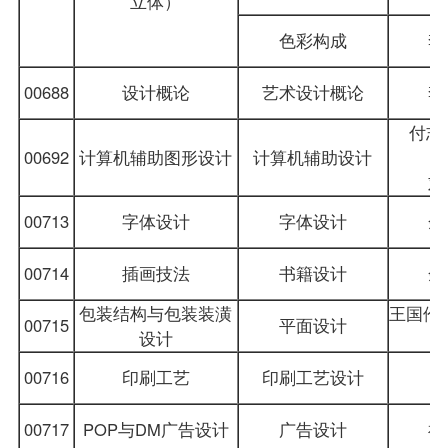
立体）
色彩构成
李
00688
设计概论
艺术设计概论
李
付志
00692
计算机辅助图形设计
计算机辅助设计
刘
00713
字体设计
字体设计
余
00714
插画技法
书籍设计
余
包装结构与包装装潢
王国伦 
00715
平面设计
设计
00716
印刷工艺
印刷工艺设计
00717
POP与DM广告设计
广告设计
祖