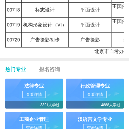
王国伦 
00718
标志设计
平面设计
王国伦 
00719
机构形象设计（VI）
平面设计
00720
广告摄影初步
广告摄影
苏
北京市
自考办
热门专业
报名咨询
法律专业
行政管理专业
查看详情
查看详情
3321人学过
4888人学过
工商企业管理
汉语言文学专业
查看详情
查看详情