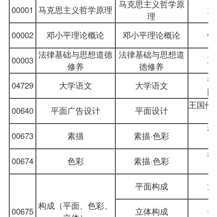
马克思主义哲学原
00001
马克思主义哲学原理
赵
理
00002
邓小平理论概论
邓小平理论概论
钱
法律基础与思想道德
法律基础与思想道
00003
巩
修养
德修养
徐
04729
大学语文
大学语文
陶
王国伦 
00640
平面广告设计
平面设计
张
00673
素描
素描·色彩
张
00674
色彩
素描·色彩
平面构成
洪
构成（平面、色彩、
00675
立体构成
金