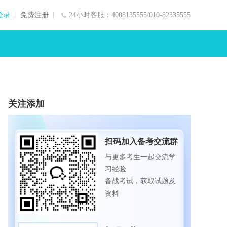
登录
免费注册
24小时客服：4008135555/010-82335555
关注添加
扫码加入备考交流群
与更多考生一起交流学
习经验
备战考试，获取试题及
资料