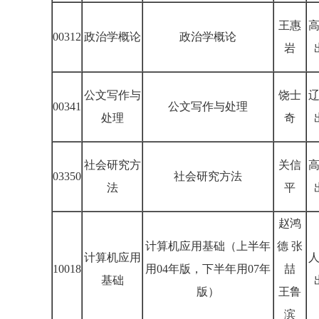
王惠
00312
政治学概论
政治学概论
岩
公文写作与
饶士
00341
公文写作与处理
处理
奇
社会研究方
关信
03350
社会研究方法
法
平
赵鸿
计算机应用基础（上半年
德 张
计算机应用
10018
用04年版，下半年用07年
喆
基础
版）
王鲁
滨