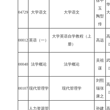
徐中
玉
04729
大学语文
大学语文
陶型
传
大学英语自学教程（上
00012
英语（一）
高远
册）
吴祖
00040
法学概论
法学概论
谋
刘熙
00107
现代管理学
现代管理学
瑞张
康之
人力资源管
孙建