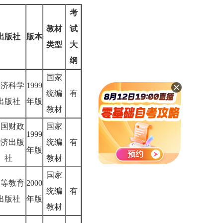
考
教材
试
出版社
版本
类型
大
纲
国家
经济科学
1999
统编
有
出版社
年版
教材
中国财政
国家
1999
经济出版
统编
有
年版
社
教材
国家
高等教育
2000
统编
有
出版社
年版
教材