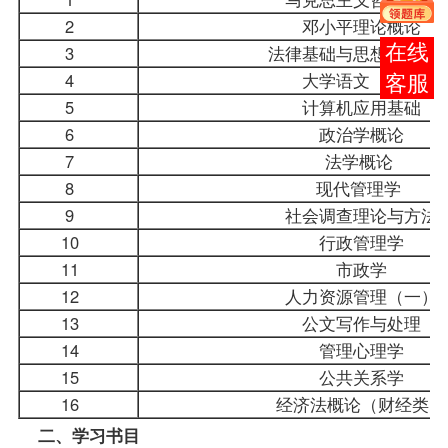
2
邓小平理论概论
报考
3
法律基础与思想道德
4
大学语文
（专）
咨询
5
计算机应用基础
6
政治学概论
7
法学概论
8
现代管理学
9
社会调查理论与方
10
行政管理学
11
市政学
12
人力资源管理（一）
13
公文写作与处理
14
管理心理学
15
公共关系学
16
经济法概论（财经类）
二、学习书目